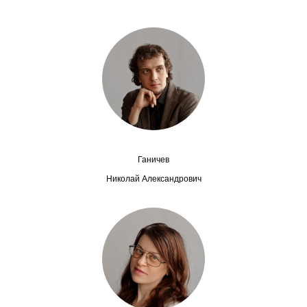
Сотрудники
Отчетность
Противодействие коррупции
Материалы для СМИ
Публикации
Ганичев
Научная жизнь
Николай Александрович
Издания
Проблемы прогнозирования
О журнале
Номера журналов