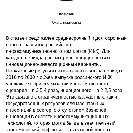
Редакционная этика
Кошовец
Ольга Борисовна
Информация для авторов
Общие требования
В статье представлен среднесрочный и долгосрочный
прогноз развития российского
Стандарты оформления
инфокоммуникационного комплекса (ИКК). Для
каждого периода рассмотрены инерционный и
инновационно-инвестиционный варианты.
Научные труды
Полученные результаты показывают, что за период с
2010 по 2030 г. объем выпуска российского ИКК
О журнале
увеличится: при реализации инвестиционного
сценария – в 3,5-4 раза, инерционного – в 2-2,5 раза.
Выпуски
Это связано с ограниченностью как частных, так и
государственных ресурсов для масштабных
Редакционная этика
инвестиций в сектор, с отсутствием базисной
инновации в области инфокоммуникационных
Информация для авторов
технологий, которая могла бы дать значительный
экономический эффект и стать основой нового