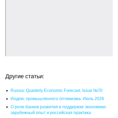
Кафедра МФТИ
Кафедра МАДИ
Аспирантура
Об аспирантуре
Поступление
Обучение
Другие статьи:
Нормативные документы
Russia: Quarterly Economic Forecast. Issue №70
Диссертационный совет
Индекс промышленного оптимизма. Июль 2026
О роли банков развития в поддержке экономики:
О совете
зарубежный опыт и российская практика