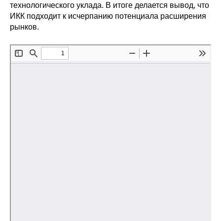
Общие требования
технологического уклада. В итоге делается вывод, что
ИКК подходит к исчерпанию потенциала расширения
Стандарты оформления
рынков.
Семинары
Энергетический семинар
Российско-французский семинар
ЦДУ
Отрасли и регионы
Inforum
Ученый совет
Материалы