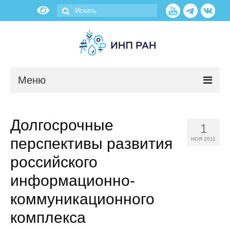
Меню
Новости
Долгосрочные
1
О нас
перспективы развития
НОЯ 2011
Об институте
российского
информационно-
Научные подразделения
коммуникационного
Администрация
комплекса