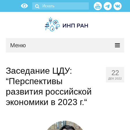
Меню
Новости
Заседание ЦДУ:
22
О нас
“Перспективы
ДЕК 2022
Об институте
развития российской
экономики в 2023 г.“
Научные подразделения
Администрация