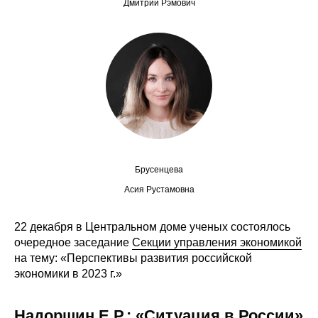
Дмитрий Рэмович
Редакционная этика
Информация для авторов
Общие требования
Стандарты оформления
Научные труды
Брусенцева
О журнале
Асия Рустамовна
Выпуски
22 декабря в Центральном доме ученых состоялось
очередное заседание
Секции управления экономикой
Редакционная этика
на тему: «Перспективы развития российской
экономики в 2023 г.»
Информация для авторов
Надоршин Е.Р.: «Ситуация в России»