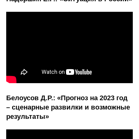
Общие требования
Стандарты оформления
Семинары
Энергетический семинар
Российско-французский семинар
ЦДУ
Отрасли и регионы
Белоусов Д.Р.: «Прогноз на 2023 год
– сценарные развилки и возможные
Inforum
результаты»
Ученый совет
Материалы