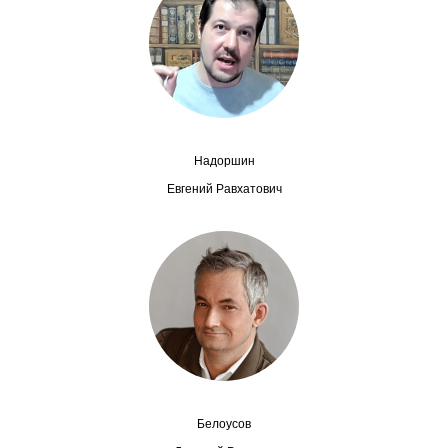
Сотрудники
Отчетность
Противодействие коррупции
Материалы для СМИ
Надоршин
Евгений Равхатович
Публикации
Научная жизнь
Издания
Проблемы прогнозирования
О журнале
Белоусов
Номера журналов