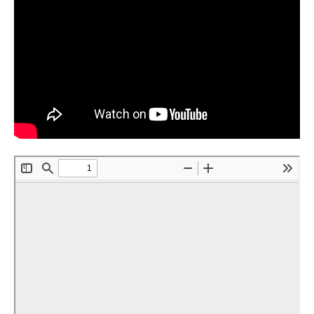
О совете
Регулярные прогнозы
Квартальный прогноз
Краткосрочный прогноз
Оценка индекса промышленного
производства
Российская Система Климатического
Мониторинга
Центр «Климатическая политика и
экономика России»
Образование и карьера