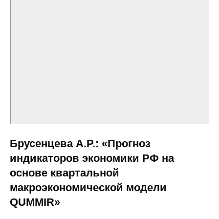
Кафедра МФТИ
Кафедра МАДИ
Аспирантура
Об аспирантуре
Поступление
Обучение
Брусенцева А.Р.: «Прогноз
индикаторов экономики РФ на
Нормативные документы
основе квартальной
Диссертационный совет
макроэкономической модели
QUMMIR»
О совете