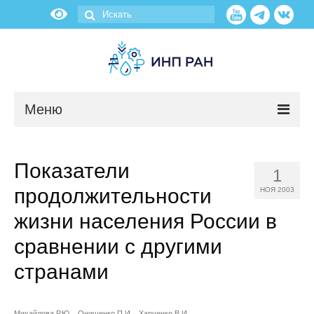
Меню
Новости
Показатели
1
О нас
продолжительности
НОЯ 2003
Об институте
жизни населения России в
сравнении с другими
Научные подразделения
странами
Администрация
Михайлова Р.Ю.
Онищенко П.И.
Харченко В.И.