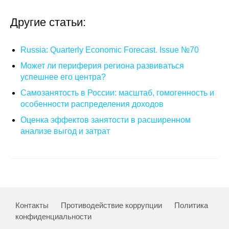
О совете
Другие статьи:
Регулярные прогнозы
Russia: Quarterly Economic Forecast. Issue №70
Может ли периферия региона развиваться
Квартальный прогноз
успешнее его центра?
Краткосрочный прогноз
Самозанятость в России: масштаб, гомогенность и
особенности распределения доходов
Оценка индекса промышленного
Оценка эффектов занятости в расширенном
производства
анализе выгод и затрат
Российская Система Климатического
Мониторинга
Центр «Климатическая политика и
экономика России»
Контакты
Противодействие коррупции
Политика
конфиденциальности
Образование и карьера