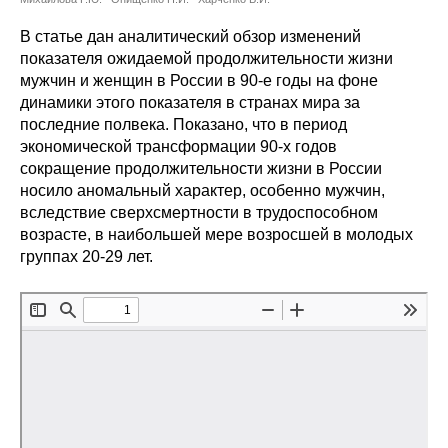
Сотрудники
В статье дан аналитический обзор изменений
Отчетность
показателя ожидаемой продолжительности жизни
мужчин и женщин в России в 90-е годы на фоне
динамики этого показателя в странах мира за
Противодействие коррупции
последние полвека. Показано, что в период
экономической трансформации 90-х годов
Материалы для СМИ
сокращение продолжительности жизни в России
носило аномальный характер, особенно мужчин,
Публикации
вследствие сверхсмертности в трудоспособном
возрасте, в наибольшей мере возросшей в молодых
Научная жизнь
группах 20-29 лет.
Издания
Проблемы прогнозирования
О журнале
Номера журналов