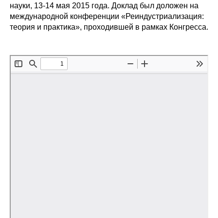
науки, 13-14 мая 2015 года. Доклад был доложен на
Редакционная этика
международной конференции «Реиндустриализация:
теория и практика», проходившей в рамках Конгресса.
Информация для авторов
Общие требования
Стандарты оформления
Научные труды
О журнале
Выпуски
Редакционная этика
Информация для авторов