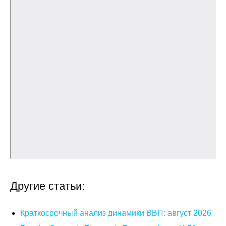
Общие требования
Стандарты оформления
Семинары
Энергетический семинар
Российско-французский семинар
ЦДУ
Отрасли и регионы
Inforum
Другие статьи:
Ученый совет
Краткосрочный анализ динамики ВВП: август 2026
Материалы