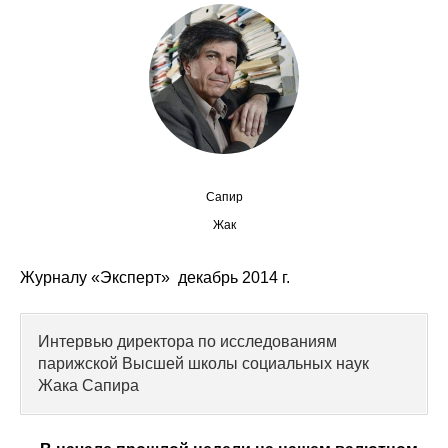
Сотрудники
Отчетность
Противодействие коррупции
Материалы для СМИ
Сапир
Публикации
Жак
Научная жизнь
Журналу «Эксперт» декабрь 2014 г.
Издания
Проблемы прогнозирования
Интервью директора по исследованиям
парижской Высшей школы социальных наук
О журнале
Жака Сапира
Номера журналов