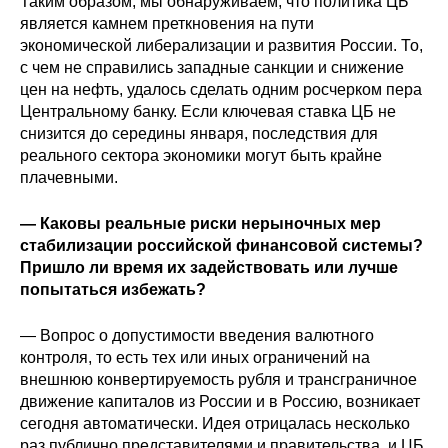
Таким образом, мы обнаруживаем, что политика ЦБ
Материалы
является камнем преткновения на пути
экономической либерализации и развития России. То,
Конкурсы и вакансии
с чем не справились западные санкции и снижение
цен на нефть, удалось сделать одним росчерком пера
Центральному банку. Если ключевая ставка ЦБ не
Контакты
снизится до середины января, последствия для
реального сектора экономики могут быть крайне
плачевными.
— Каковы реальные риски нерыночных мер
стабилизации российской финансовой системы?
Пришло ли время их задействовать или лучше
попытаться избежать?
— Вопрос о допустимости введения валютного
контроля, то есть тех или иных ограничений на
внешнюю конвертируемость рубля и трансграничное
движение капиталов из России и в Россию, возникает
сегодня автоматически. Идея отрицалась несколько
раз публично представителями и правительства, и ЦБ.