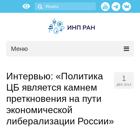
Меню
Новости
Интервью: «Политика
1
О нас
ЦБ является камнем
ДЕК 2014
Об институте
преткновения на пути
экономической
Научные подразделения
либерализации России»
Администрация