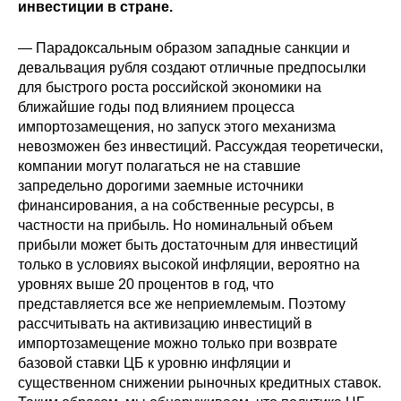
инвестиции в стране.
Кафедра МФТИ
— Парадоксальным образом западные санкции и
девальвация рубля создают отличные предпосылки
Кафедра МАДИ
для быстрого роста российской экономики на
ближайшие годы под влиянием процесса
Аспирантура
импортозамещения, но запуск этого механизма
невозможен без инвестиций. Рассуждая теоретически,
Об аспирантуре
компании могут полагаться не на ставшие
запредельно дорогими заемные источники
Поступление
финансирования, а на собственные ресурсы, в
частности на прибыль. Но номинальный объем
Обучение
прибыли может быть достаточным для инвестиций
только в условиях высокой инфляции, вероятно на
уровнях выше 20 процентов в год, что
Нормативные документы
представляется все же неприемлемым. Поэтому
рассчитывать на активизацию инвестиций в
Диссертационный совет
импортозамещение можно только при возврате
базовой ставки ЦБ к уровню инфляции и
О совете
существенном снижении рыночных кредитных ставок.