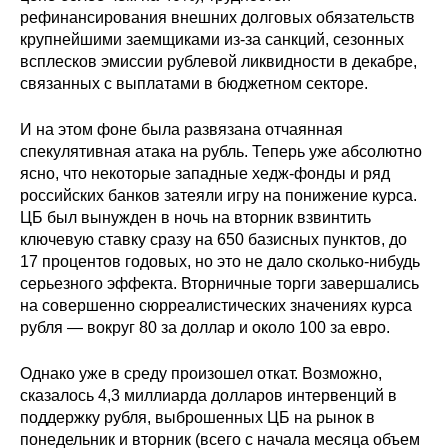
Общие требования
рефинансирования внешних долговых обязательств
крупнейшими заемщиками из-за санкций, сезонных
Стандарты оформления
всплесков эмиссии рублевой ликвидности в декабре,
связанных с выплатами в бюджетном секторе.
Семинары
И на этом фоне была развязана отчаянная
Энергетический семинар
спекулятивная атака на рубль. Теперь уже абсолютно
ясно, что некоторые западные хедж-фонды и ряд
Российско-французский семинар
российских банков затеяли игру на понижение курса.
ЦБ был вынужден в ночь на вторник взвинтить
ключевую ставку сразу на 650 базисных пунктов, до
ЦДУ
17 процентов годовых, но это не дало сколько-нибудь
серьезного эффекта. Вторничные торги завершались
Отрасли и регионы
на совершенно сюрреалистических значениях курса
рубля — вокруг 80 за доллар и около 100 за евро.
Inforum
Однако уже в среду произошел откат. Возможно,
Ученый совет
сказалось 4,3 миллиарда долларов интервенций в
поддержку рубля, выброшенных ЦБ на рынок в
Материалы
понедельник и вторник (всего с начала месяца объем