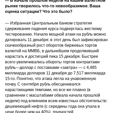
— В начале прошлой недели на нашем валютном
рынке творилось что-то невообразимое. Ваша
Редакционная этика
оценка ситуации? Что это было?
Информация для авторов
— Избранная Центральным банком стратегия
сдерживания падения курса подверглась жесткому
Общие требования
тестированию. Начало мощной атаки на рубль можно
датировать 11 декабря: в этот день был зафиксирован
Стандарты оформления
скачкообразный рост оборотов биржевых торгов
валютой на ММВБ, в дальнейшем продолживший
Научные труды
нарастать и достигший пика 15 декабря. Быстрее
всего увеличивались обороты торгов контрактами
О журнале
рубль—доллар с поставками «завтра» — с 4,485
миллиарда долларов 11 декабря до 7,517 миллиарда
Выпуски
15-го. Понятно, что атака легла на унавоженную
почву. С сентября рубль обесценивался
нарастающими темпами, но все же плавно (в
Редакционная этика
сравнении с масштабами обвала начала прошлой
недели) под влиянием всем известных обстоятельств:
Информация для авторов
дешевеющей нефти (с середины года она упала в
цене более чем на 40%), трудностей