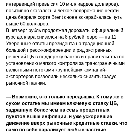
интервенций превысил 10 миллиардов долларов),
позитивно сказалось и легкое подорожание нефти —
О совете
цена барреля сорта Brent снова вскарабкалась чуть
выше 60 долларов.
Регулярные прогнозы
В четверг рубль продолжал дорожать: официальный
курс доллара снизился на 8 рублей, евро — на 11.
Квартальный прогноз
Уверенные ответы президента на традиционной
большой пресс-конференции и ряд экстренных
Краткосрочный прогноз
решений ЦБ в поддержку банков и правительства по
установлению мягкого контроля за трансграничными
Оценка индекса промышленного
валютными потоками крупнейших компаний-
производства
экспортеров позволили несколько снизить градус
рыночной паники.
Российская Система Климатического
Мониторинга
— Возможно, это только передышка. К тому же в
сухом остатке мы имеем ключевую ставку ЦБ,
задранную более чем на семь процентных
Центр «Климатическая политика и
экономика России»
пунктов выше инфляции, и уже ускорившие
движение вверх рыночные кредитные ставки, что
само по себе парализует любые частные
Образование и карьера