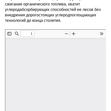
Сотрудники
сжигание органического топлива, хватит
углеродабсорбирующих способностей ее лесов без
Отчетность
внедрения дорогостоящих углеродпоглощающих
технологий до конца столетия.
Противодействие коррупции
Материалы для СМИ
Публикации
Научная жизнь
Издания
Проблемы прогнозирования
О журнале
Номера журналов