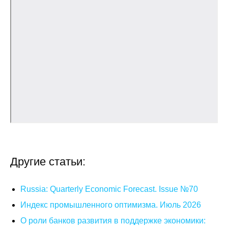
Общие требования
Стандарты оформления
Семинары
Энергетический семинар
Российско-французский семинар
ЦДУ
Отрасли и регионы
Другие статьи:
Inforum
Russia: Quarterly Economic Forecast. Issue №70
Ученый совет
Индекс промышленного оптимизма. Июль 2026
О роли банков развития в поддержке экономики:
Материалы