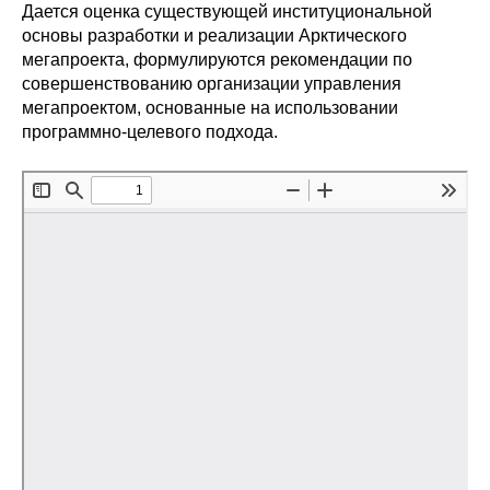
Общие требования
Дается оценка существующей институциональной
основы разработки и реализации Арктического
Стандарты оформления
мегапроекта, формулируются рекомендации по
совершенствованию организации управления
мегапроектом, основанные на использовании
Семинары
программно-целевого подхода.
Энергетический семинар
Российско-французский семинар
ЦДУ
Отрасли и регионы
Inforum
Ученый совет
Материалы