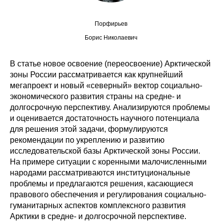
Редакционная этика
Порфирьев
Борис Николаевич
Информация для авторов
Общие требования
В статье новое освоение (переосвоение) Арктической
зоны России рассматривается как крупнейший
Стандарты оформления
мегапроект и новый «северный» вектор социально-
экономического развития страны на средне- и
долгосрочную перспективу. Анализируются проблемы
Научные труды
и оценивается достаточность научного потенциала
для решения этой задачи, формулируются
О журнале
рекомендации по укреплению и развитию
исследовательской базы Арктической зоны России.
Выпуски
На примере ситуации с коренными малочисленными
народами рассматриваются институциональные
Редакционная этика
проблемы и предлагаются решения, касающиеся
правового обеспечения и регулирования социально-
Информация для авторов
гуманитарных аспектов комплексного развития
Арктики в средне- и долгосрочной перспективе.