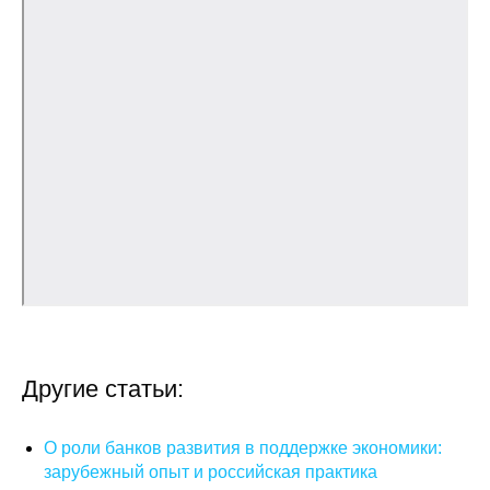
Кафедра МФТИ
Кафедра МАДИ
Аспирантура
Об аспирантуре
Поступление
Обучение
Нормативные документы
Другие статьи:
Диссертационный совет
О роли банков развития в поддержке экономики:
О совете
зарубежный опыт и российская практика