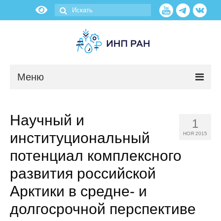
Меню
Новости
Научный и
1
О нас
институциональный
НОЯ 2015
Об институте
потенциал комплексного
развития российской
Научные подразделения
Арктики в средне- и
Администрация
долгосрочной перспективе