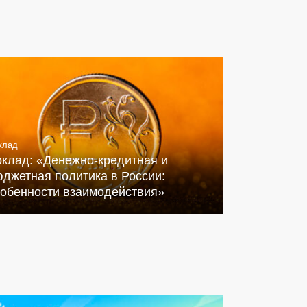
клад
оклад: «Денежно-кредитная и
джетная политика в России:
собенности взаимодействия»