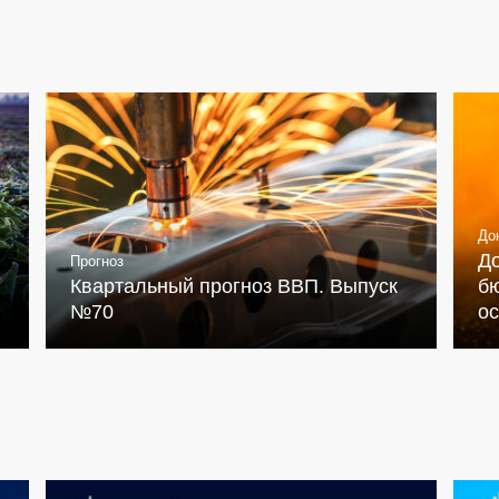
До
Д
Прогноз
Квартальный прогноз ВВП. Выпуск
бю
№70
о