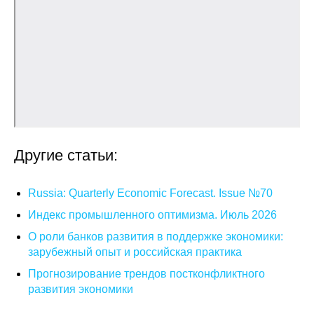
Кафедра МФТИ
Кафедра МАДИ
Аспирантура
Об аспирантуре
Другие статьи:
Поступление
Обучение
Russia: Quarterly Economic Forecast. Issue №70
Индекс промышленного оптимизма. Июль 2026
Нормативные документы
О роли банков развития в поддержке экономики:
зарубежный опыт и российская практика
Диссертационный совет
Прогнозирование трендов постконфликтного
развития экономики
О совете