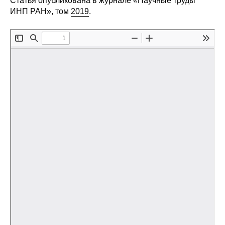
Статья опубликована в журнале «Научные труды
Общие требования
ИНП РАН», том
2019
.
Стандарты оформления
Семинары
Энергетический семинар
Российско-французский семинар
ЦДУ
Отрасли и регионы
Inforum
Ученый совет
Материалы