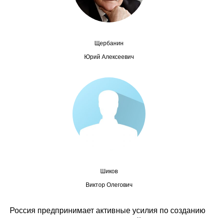
Сотрудники
Отчетность
Щербанин
Противодействие коррупции
Юрий Алексеевич
Материалы для СМИ
Публикации
Научная жизнь
Издания
Проблемы прогнозирования
Шиков
О журнале
Виктор Олегович
Номера журналов
Россия предпринимает активные усилия по созданию