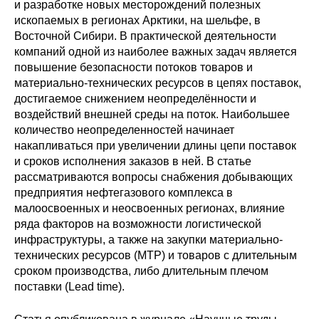
и разработке новых месторождений полезных
ископаемых в регионах Арктики, на шельфе, в
Редакционная этика
Восточной Сибири. В практической деятельности
компаний одной из наиболее важных задач является
Информация для авторов
повышение безопасности потоков товаров и
материально-технических ресурсов в цепях поставок,
Общие требования
достигаемое снижением неопределённости и
воздействий внешней среды на поток. Наибольшее
Стандарты оформления
количество неопределенностей начинает
накапливаться при увеличении длины цепи поставок
Научные труды
и сроков исполнения заказов в ней. В статье
рассматриваются вопросы снабжения добывающих
О журнале
предприятия нефтегазового комплекса в
малоосвоенных и неосвоенных регионах, влияние
Выпуски
ряда факторов на возможности логистической
инфраструктуры, а также на закупки материально-
технических ресурсов (МТР) и товаров с длительным
Редакционная этика
сроком производства, либо длительным плечом
поставки (Lead time).
Информация для авторов