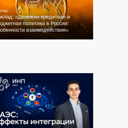
клад
оклад: «Денежно-кредитная и
джетная политика в России:
собенности взаимодействия»