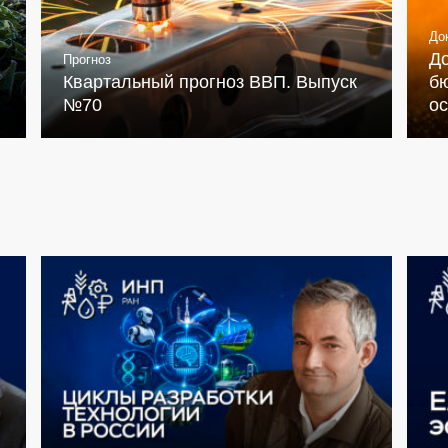
До
Д
Прогноз
Квартальный прогноз ВВП. Выпуск
бю
№70
о