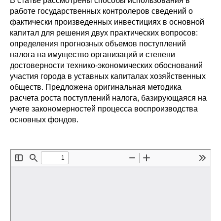
В статье рассмотрены способы использования в
Сотрудники
работе государственных контролеров сведений о
фактически произведенных инвестициях в основной
Отчетность
капитал для решения двух практических вопросов:
определения прогнозных объемов поступлений
Противодействие коррупции
налога на имущество организаций и степени
достоверности технико-экономических обоснований
Материалы для СМИ
участия города в уставных капиталах хозяйственных
обществ. Предложена оригинальная методика
расчета роста поступлений налога, базирующаяся на
Публикации
учете закономерностей процесса воспроизводства
основных фондов.
Научная жизнь
Издания
Проблемы прогнозирования
О журнале
Номера журналов