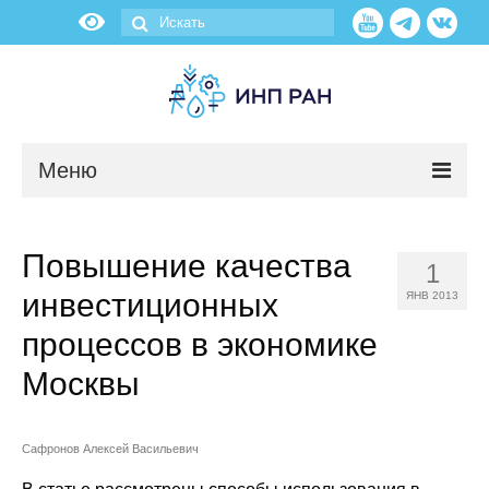
Меню
Новости
Повышение качества
1
О нас
инвестиционных
ЯНВ 2013
Об институте
процессов в экономике
Москвы
Научные подразделения
Администрация
Сафронов Алексей Васильевич