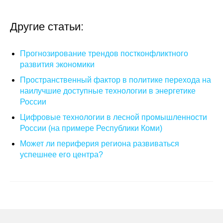
О совете
Другие статьи:
Регулярные прогнозы
Прогнозирование трендов постконфликтного
Квартальный прогноз
развития экономики
Пространственный фактор в политике перехода на
Краткосрочный прогноз
наилучшие доступные технологии в энергетике
России
Оценка индекса промышленного
Цифровые технологии в лесной промышленности
производства
России (на примере Республики Коми)
Может ли периферия региона развиваться
Российская Система Климатического
успешнее его центра?
Мониторинга
Центр «Климатическая политика и
экономика России»
Образование и карьера