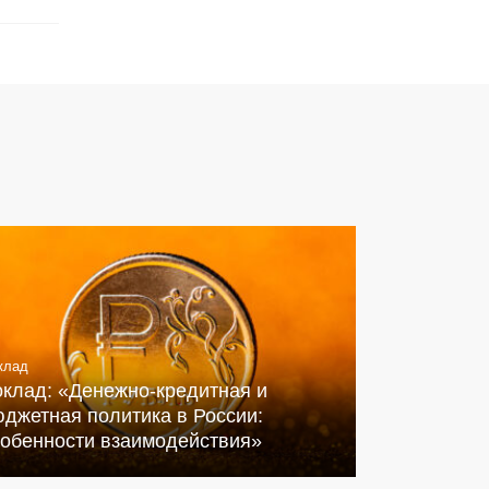
клад
оклад: «Денежно-кредитная и
джетная политика в России:
собенности взаимодействия»