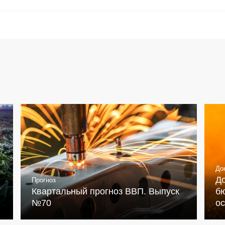
До
Д
Прогноз
Квартальный прогноз ВВП. Выпуск
бю
№70
о