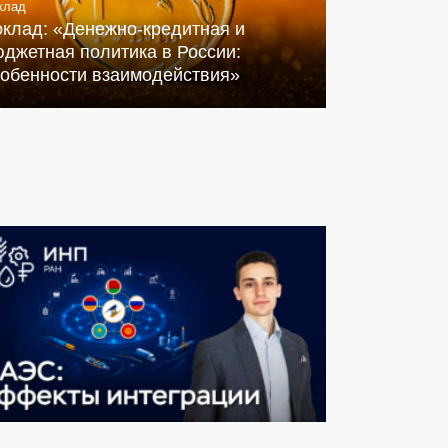
клад
оклад: «Денежно-кредитная и
джетная политика в России:
собенности взаимодействия»