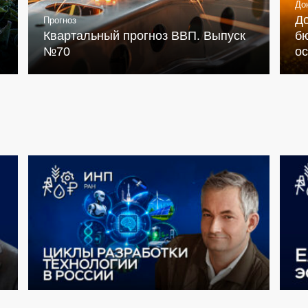
До
Д
Прогноз
Квартальный прогноз ВВП. Выпуск
бю
№70
о