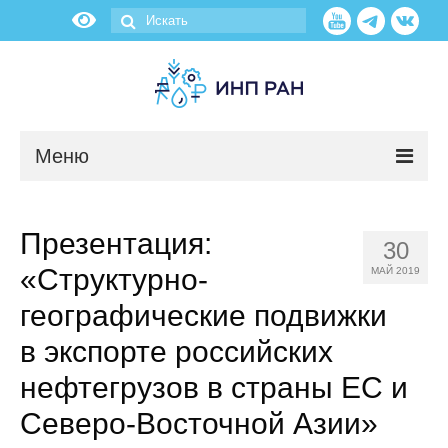
Меню
Новости
Презентация:
30
О нас
«Структурно-
МАЙ 2019
Об институте
географические подвижки
в экспорте российских
Научные подразделения
нефтегрузов в страны ЕС и
Администрация
Северо-Восточной Азии»