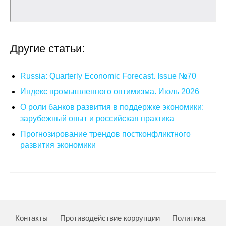
Общие требования
Стандарты оформления
Другие статьи:
Семинары
Энергетический семинар
Russia: Quarterly Economic Forecast. Issue №70
Индекс промышленного оптимизма. Июль 2026
Российско-французский семинар
О роли банков развития в поддержке экономики:
зарубежный опыт и российская практика
ЦДУ
Прогнозирование трендов постконфликтного
развития экономики
Отрасли и регионы
Inforum
Ученый совет
Контакты
Противодействие коррупции
Политика
Материалы