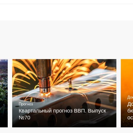
До
Д
Прогноз
Квартальный прогноз ВВП. Выпуск
бю
№70
о