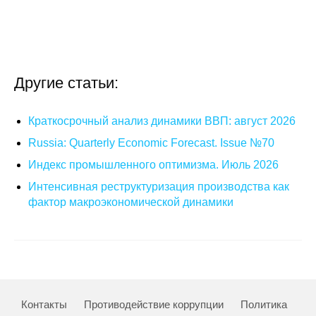
Кафедра МФТИ
Кафедра МАДИ
Другие статьи:
Аспирантура
Краткосрочный анализ динамики ВВП: август 2026
Об аспирантуре
Russia: Quarterly Economic Forecast. Issue №70
Поступление
Индекс промышленного оптимизма. Июль 2026
Интенсивная реструктуризация производства как
Обучение
фактор макроэкономической динамики
Нормативные документы
Диссертационный совет
О совете
Контакты
Противодействие коррупции
Политика