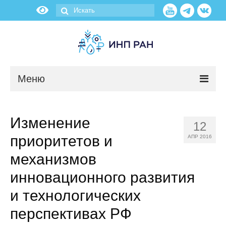
Меню
Новости
Изменение
12
О нас
приоритетов и
АПР 2016
Об институте
механизмов
инновационного развития
Научные подразделения
и технологических
Администрация
перспективах РФ