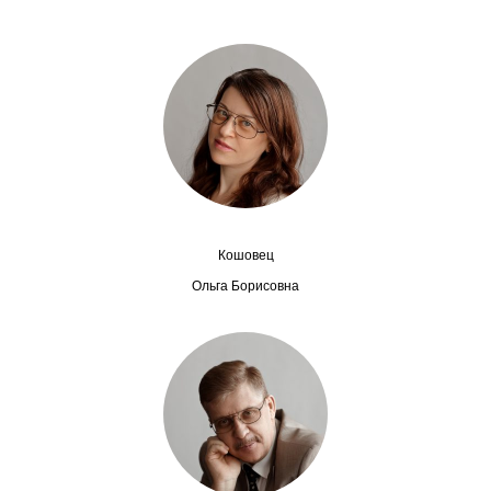
Сотрудники
Отчетность
Противодействие коррупции
Материалы для СМИ
Публикации
Кошовец
Научная жизнь
Ольга Борисовна
Издания
Проблемы прогнозирования
О журнале
Номера журналов