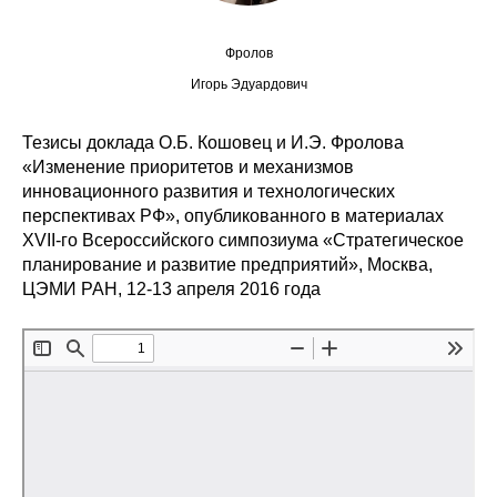
Редакционная этика
Фролов
Игорь Эдуардович
Информация для авторов
Общие требования
Тезисы доклада О.Б. Кошовец и И.Э. Фролова
«Изменение приоритетов и механизмов
Стандарты оформления
инновационного развития и технологических
перспективах РФ», опубликованного в материалах
XVII-го Всероссийского симпозиума «Стратегическое
Научные труды
планирование и развитие предприятий», Москва,
ЦЭМИ РАН, 12-13 апреля 2016 года
О журнале
Выпуски
Редакционная этика
Информация для авторов