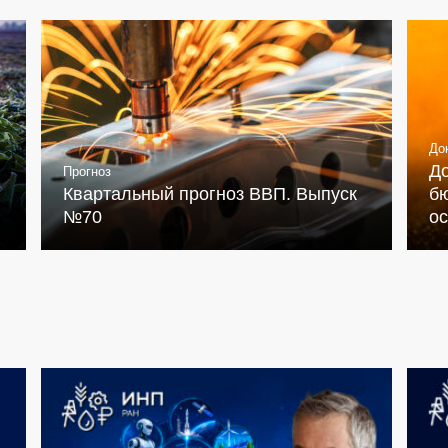
До
Д
Прогноз
Квартальный прогноз ВВП. Выпуск
бю
№70
о