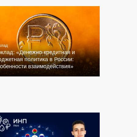
клад
оклад: «Денежно-кредитная и
джетная политика в России:
собенности взаимодействия»