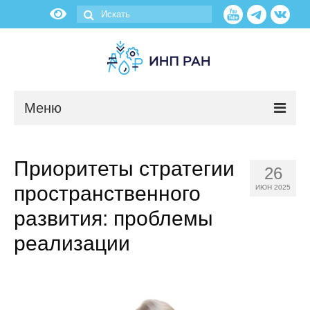
Меню
Новости
Приоритеты стратегии
26
О нас
пространственного
ИЮН 2025
Об институте
развития: проблемы
реализации
Научные подразделения
Администрация