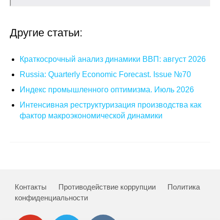
Общие требования
Стандарты оформления
Другие статьи:
Семинары
Краткосрочный анализ динамики ВВП: август 2026
Энергетический семинар
Russia: Quarterly Economic Forecast. Issue №70
Индекс промышленного оптимизма. Июль 2026
Российско-французский семинар
Интенсивная реструктуризация производства как
фактор макроэкономической динамики
ЦДУ
Отрасли и регионы
Inforum
Контакты
Противодействие коррупции
Политика
Ученый совет
конфиденциальности
Материалы