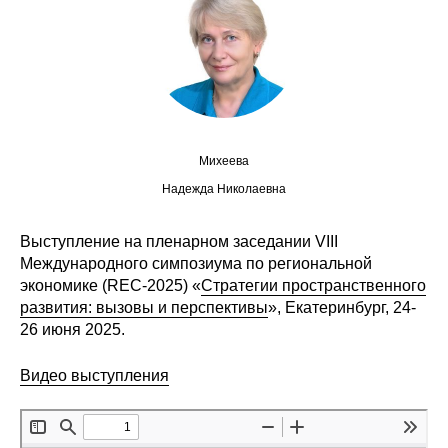
Сотрудники
Отчетность
Противодействие коррупции
Материалы для СМИ
Михеева
Надежда Николаевна
Публикации
Выступление на пленарном заседании VIII
Научная жизнь
Международного симпозиума по региональной
экономике (REC-2025) «
Стратегии пространственного
Издания
развития: вызовы и перспективы
», Екатеринбург, 24-
26 июня 2025.
Проблемы прогнозирования
Видео выступления
О журнале
Номера журналов