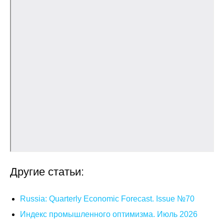
Общие требования
Стандарты оформления
Семинары
Энергетический семинар
Российско-французский семинар
ЦДУ
Отрасли и регионы
Другие статьи:
Inforum
Ученый совет
Russia: Quarterly Economic Forecast. Issue №70
Индекс промышленного оптимизма. Июль 2026
Материалы