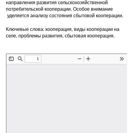
Сотрудники
направления развития сельскохозяйственной
потребительской кооперации. Особое внимание
уделяется анализу состояния сбытовой кооперации.
Отчетность
Ключевые слова: кооперация, виды кооперации на
Противодействие коррупции
селе, проблемы развития, сбытовая кооперация.
Материалы для СМИ
Публикации
Научная жизнь
Издания
Проблемы прогнозирования
О журнале
Номера журналов