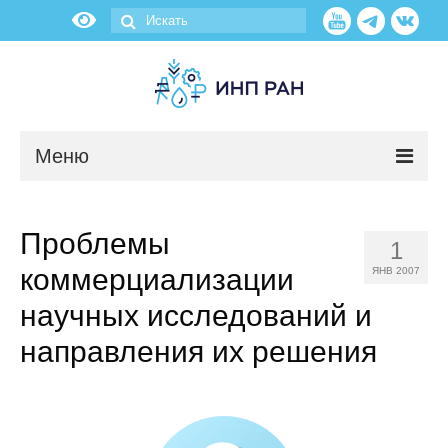
Меню
Новости
Проблемы
1
О нас
коммерциализации
ЯНВ 2007
Об институте
научных исследований и
направления их решения
Научные подразделения
Администрация