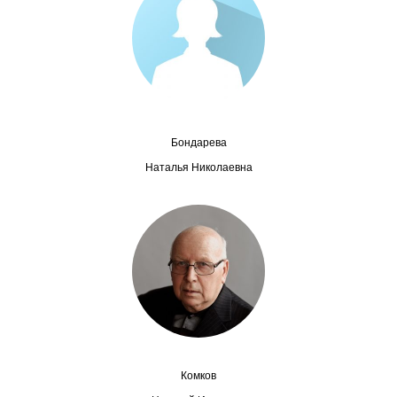
Сотрудники
Отчетность
Противодействие коррупции
Материалы для СМИ
Бондарева
Наталья Николаевна
Публикации
Научная жизнь
Издания
Проблемы прогнозирования
О журнале
Комков
Номера журналов