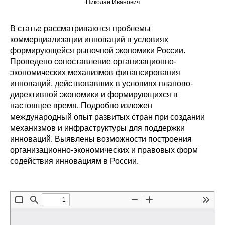
Николай Иванович
Редакционная этика
В статье рассматриваются проблемы
коммерциализации инноваций в условиях
Информация для авторов
формирующейся рыночной экономики России.
Общие требования
Проведено сопоставление организационно-
экономических механизмов финансирования
инноваций, действовавших в условиях планово-
Стандарты оформления
директивной экономики и формирующихся в
настоящее время. Подробно изложен
Научные труды
международный опыт развитых стран при создании
механизмов и инфраструктуры для поддержки
О журнале
инноваций. Выявлены возможности построения
организационно-экономических и правовых форм
Выпуски
содействия инновациям в России.
Редакционная этика
Информация для авторов