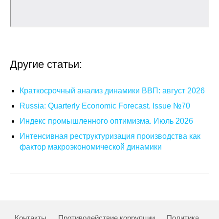
Кафедра МФТИ
Кафедра МАДИ
Другие статьи:
Аспирантура
Об аспирантуре
Краткосрочный анализ динамики ВВП: август 2026
Russia: Quarterly Economic Forecast. Issue №70
Поступление
Индекс промышленного оптимизма. Июль 2026
Обучение
Интенсивная реструктуризация производства как
фактор макроэкономической динамики
Нормативные документы
Диссертационный совет
О совете
Контакты
Противодействие коррупции
Политика