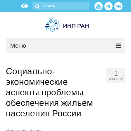
Меню
Новости
Социально-
1
О нас
экономические
ЯНВ 2012
Об институте
аспекты проблемы
обеспечения жильем
Научные подразделения
населения России
Администрация
Айзинова Ирина Маевна