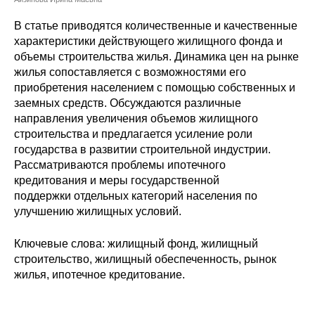
Сотрудники
В статье приводятся количественные и качественные
Отчетность
характеристики действующего жилищного фонда и
объемы строительства жилья. Динамика цен на рынке
жилья сопоставляется с возможностями его
Противодействие коррупции
приобретения населением с помощью собственных и
заемных средств. Обсуждаются различные
Материалы для СМИ
направления увеличения объемов жилищного
строительства и предлагается усиление роли
Публикации
государства в развитии строительной индустрии.
Рассматриваются проблемы ипотечного
Научная жизнь
кредитования и меры государственной
поддержки отдельных категорий населения по
Издания
улучшению жилищных условий.
Проблемы прогнозирования
Ключевые слова: жилищный фонд, жилищный
строительство, жилищный обеспеченность, рынок
О журнале
жилья, ипотечное кредитование.
Номера журналов