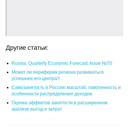
О совете
Регулярные прогнозы
Квартальный прогноз
Другие статьи:
Краткосрочный прогноз
Russia: Quarterly Economic Forecast. Issue №70
Оценка индекса промышленного
производства
Может ли периферия региона развиваться
успешнее его центра?
Российская Система Климатического
Самозанятость в России: масштаб, гомогенность и
Мониторинга
особенности распределения доходов
Оценка эффектов занятости в расширенном
Центр «Климатическая политика и
анализе выгод и затрат
экономика России»
Образование и карьера