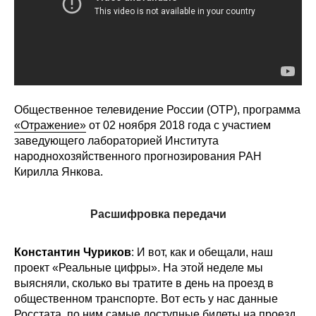
Редакционная этика
Информация для авторов
Общие требования
Общественное телевидение России (ОТР), программа
Стандарты оформления
«Отражение»
от 02 ноября 2018 года с участием
заведующего лабораторией Института
Научные труды
народнохозяйственного прогнозирования РАН
Кирилла Янкова.
О журнале
Расшифровка передачи
Выпуски
Константин Чуриков
: И вот, как и обещали, наш
Редакционная этика
проект «Реальные цифры». На этой неделе мы
выясняли, сколько вы тратите в день на проезд в
Информация для авторов
общественном транспорте. Вот есть у нас данные
Росстата, по ним самые доступные билеты на проезд