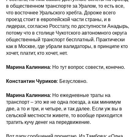
Общие требования
в общественном транспорте за Уралом, то есть все,
что восточнее Уральского хребта. Дороже всего
Стандарты оформления
проезд стоит в европейской части страны, и в
лидерах, согласно Росстату, по доступности Анадырь,
Семинары
потому что в столице Чукотского автономного округа
общественный транспорт бесплатный. Практически
Энергетический семинар
как в Москве, где убрали валидаторы, в принципе кто
хочет, платит, кто хочет, нет.
Российско-французский семинар
Марина Калинина
: Но тут вопрос совести, конечно.
ЦДУ
Константин Чуриков
: Безусловно.
Отрасли и регионы
Марина Калинина
: Но ежедневные траты на
транспорт – это же не одна поезда, а как минимум
Inforum
две, а то и три, и четыре, и так далее. Если уж вы в
сельской местности живете, то вообще приходится
Ученый совет
тратить кучу денег на передвижение.
Материалы
Вот пару сообщений прочитаю. Из Тамбова: «Одна