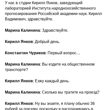
У нас в студии Кирилл Янков, заведующий
Материалы
лабораторией Института народнохозяйственного
прогнозирования Российской академии наук. Кирилл
Конкурсы и вакансии
Вадимович, здравствуйте.
Контакты
Марина Калинина
: Здравствуйте.
Кирилл Янков
: Добрый день.
Константин Чуриков
: Первый вопрос…
Марина Калинина
: Вы ездите на общественном
транспорте?
Кирилл Янков
: Езжу каждый день.
Марина Калинина
: Сколько вы тратите на проезд?
Кирилл Янков
: Ну вы знаете, я плачу обычно 36
рублей за поездку, поскольку я расплачиваюсь в