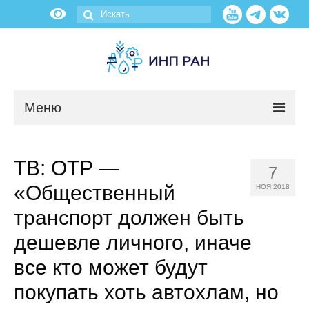
Меню
Новости
ТВ: ОТР —
7
О нас
«Общественный
НОЯ 2018
Об институте
транспорт должен быть
дешевле личного, иначе
Научные подразделения
все кто может будут
Администрация
покупать хоть автохлам, но