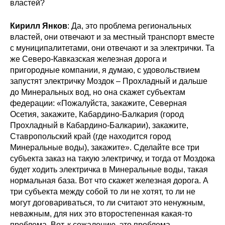
властей?
Кирилл Янков
: Да, это проблема региональных
властей, они отвечают и за местный транспорт вместе
с муниципалитетами, они отвечают и за электрички. Та
же Северо-Кавказская железная дорога и
пригородные компании, я думаю, с удовольствием
запустят электричку Моздок – Прохладный и дальше
до Минеральных вод, но она скажет субъектам
федерации: «Пожалуйста, закажите, Северная
Осетия, закажите, Кабардино-Балкария (город
Прохладный в Кабардино-Балкарии), закажите,
Ставропольский край (где находится город
Минеральные воды), закажите». Сделайте все три
субъекта заказ на такую электричку, и тогда от Моздока
будет ходить электричка в Минеральные воды, такая
нормальная база. Вот что скажет железная дорога. А
три субъекта между собой то ли не хотят, то ли не
могут договариваться, то ли считают это ненужным,
неважным, для них это второстепенная какая-то
проблема. Вот, к сожалению, это проблема