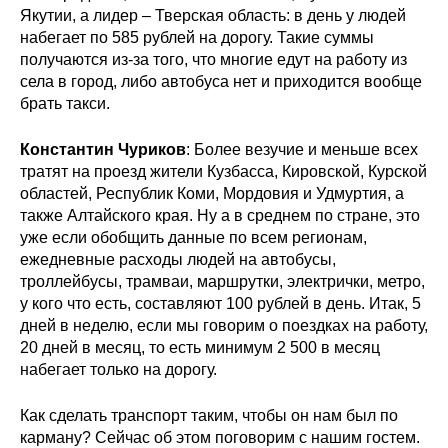
Якутии, а лидер – Тверская область: в день у людей
Кафедра МФТИ
набегает по 585 рублей на дорогу. Такие суммы
получаются из-за того, что многие едут на работу из
села в город, либо автобуса нет и приходится вообще
Кафедра МАДИ
брать такси.
Аспирантура
Константин Чуриков
: Более везучие и меньше всех
тратят на проезд жители Кузбасса, Кировской, Курской
Об аспирантуре
областей, Республик Коми, Мордовия и Удмуртия, а
также Алтайского края. Ну а в среднем по стране, это
Поступление
уже если обобщить данные по всем регионам,
ежедневные расходы людей на автобусы,
Обучение
троллейбусы, трамваи, маршрутки, электрички, метро,
у кого что есть, составляют 100 рублей в день. Итак, 5
Нормативные документы
дней в неделю, если мы говорим о поездках на работу,
20 дней в месяц, то есть минимум 2 500 в месяц
набегает только на дорогу.
Диссертационный совет
О совете
Как сделать транспорт таким, чтобы он нам был по
карману? Сейчас об этом поговорим с нашим гостем.