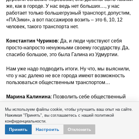
же, как в городе. У нас ведь нет больших…, у нас
работает только большегрузный транспорт, допустим,
«ПАЗики», а вот пассажиров возить – это 6, 10, 12
человек, такого транспорта нет.
Константин Чуриков
: Да, и люди чувствуют себя
просто-напросто ненужными своему государству. Да,
спасибо большое, это была Галина из Удмуртии.
Нам уже надо подводить итоги. Ну что, мы выяснили,
что у нас далеко не все города имеют возможность
пользоваться общественным транспортом…
Марина Калинина
: Позволить себе общественный
транспорт.
Мы используем файлы cookie, чтобы улучшить ваш опыт на сайте.
Нажимая "Принять", вы соглашаетесь с нашей политикой
Константин Чуриков
: Да. Зато мы выяснили, что у
конфиденциальности.
нас есть регион-лидер по стоимости, по расходам в
Принять
Настроить
Отклонить
день на поездки, это Тверская область, напомню, 585
рублей в день получается, в среднем по стране это