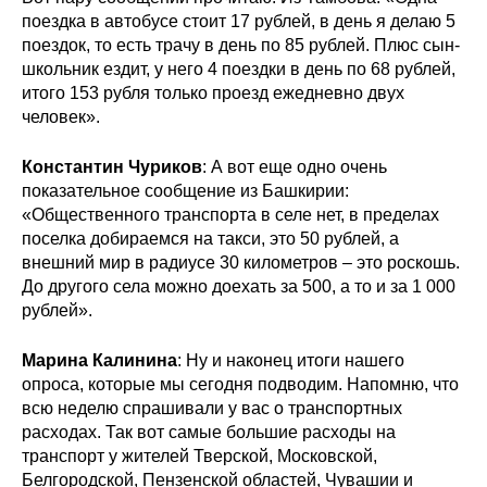
поездка в автобусе стоит 17 рублей, в день я делаю 5
О совете
поездок, то есть трачу в день по 85 рублей. Плюс сын-
школьник ездит, у него 4 поездки в день по 68 рублей,
итого 153 рубля только проезд ежедневно двух
Регулярные прогнозы
человек».
Квартальный прогноз
Константин Чуриков
: А вот еще одно очень
показательное сообщение из Башкирии:
Краткосрочный прогноз
«Общественного транспорта в селе нет, в пределах
поселка добираемся на такси, это 50 рублей, а
Оценка индекса промышленного
внешний мир в радиусе 30 километров – это роскошь.
производства
До другого села можно доехать за 500, а то и за 1 000
рублей».
Российская Система Климатического
Мониторинга
Марина Калинина
: Ну и наконец итоги нашего
опроса, которые мы сегодня подводим. Напомню, что
Центр «Климатическая политика и
всю неделю спрашивали у вас о транспортных
экономика России»
расходах. Так вот самые большие расходы на
транспорт у жителей Тверской, Московской,
Образование и карьера
Белгородской, Пензенской областей, Чувашии и