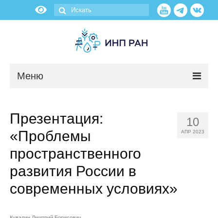
Меню
Новости
Презентация:
10
О нас
«Проблемы
АПР 2023
Об институте
пространственного
развития России в
Научные подразделения
современных условиях»
Администрация
Кувалин Дмитрий Борисович