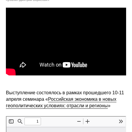
Сотрудники
Отчетность
Противодействие коррупции
Материалы для СМИ
Публикации
Научная жизнь
Издания
Выступление состоялось в рамках прошедшего 10-11
Проблемы прогнозирования
апреля семинара «
Российская экономика в новых
геополитических условиях: отрасли и регионы
»
О журнале
Номера журналов