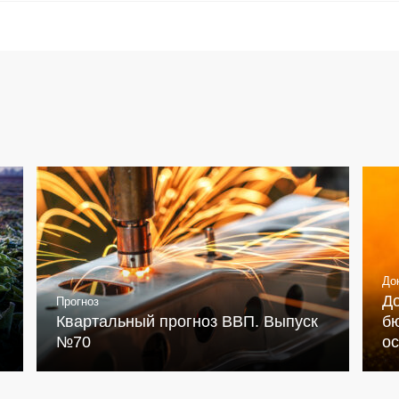
До
Д
Прогноз
Квартальный прогноз ВВП. Выпуск
бю
№70
о