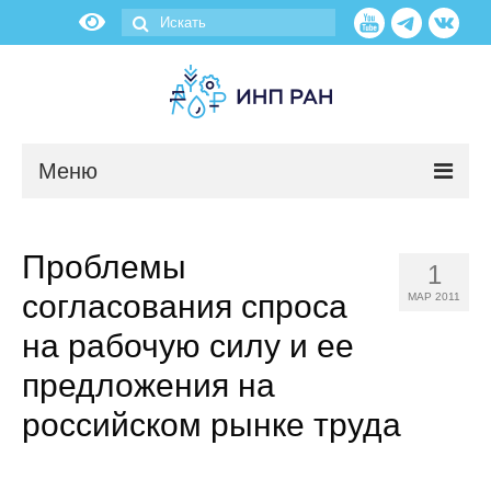
Меню
Новости
Проблемы
1
О нас
согласования спроса
МАР 2011
Об институте
на рабочую силу и ее
предложения на
Научные подразделения
российском рынке труда
Администрация