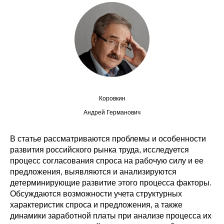
Сотрудники
Отчетность
Противодействие коррупции
Материалы для СМИ
Коровкин
Публикации
Андрей Германович
Научная жизнь
В статье рассматриваются проблемы и особенности
Издания
развития российского рынка труда, исследуется
процесс согласования спроса на рабочую силу и ее
Проблемы прогнозирования
предложения, выявляются и анализируются
детерминирующие развитие этого процесса факторы.
О журнале
Обсуждаются возможности учета структурных
характеристик спроса и предложения, а также
Номера журналов
динамики заработной платы при анализе процесса их