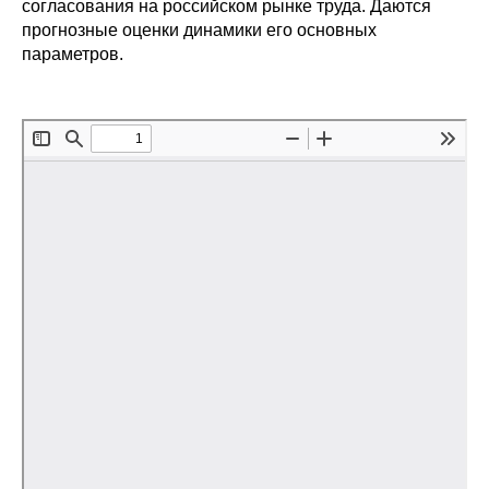
согласования на российском рынке труда. Даются
прогнозные оценки динамики его основных
Редакционная этика
параметров.
Информация для авторов
Общие требования
Стандарты оформления
Научные труды
О журнале
Выпуски
Редакционная этика
Информация для авторов