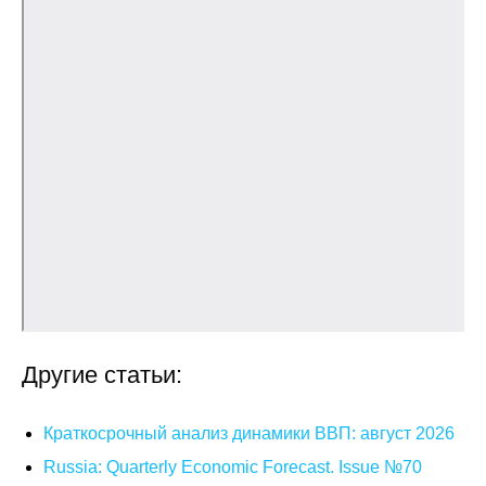
О совете
Регулярные прогнозы
Квартальный прогноз
Краткосрочный прогноз
Оценка индекса промышленного
производства
Российская Система Климатического
Мониторинга
Другие статьи:
Центр «Климатическая политика и
экономика России»
Краткосрочный анализ динамики ВВП: август 2026
Russia: Quarterly Economic Forecast. Issue №70
Образование и карьера