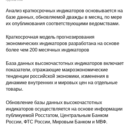
Сотрудники
Анализ краткосрочных индикаторов основывается на
Отчетность
базе данных, обновляемой дважды в месяц, по мере
их опубликования соответствующими ведомствами.
Противодействие коррупции
Краткосрочная модель прогнозирования
экономических индикаторов разработана на основе
Материалы для СМИ
более чем 200 месячных индикаторов
Публикации
База данных высокочастотных индикаторов включает
показатели, отражающие макроэкономические
Научная жизнь
тенденции российской экономики, изменения в
динамике внутренних и мировых цен на отдельные
Издания
товары.
Проблемы прогнозирования
Обновление базы данных высокочастотных
индикаторов осуществляется на основе информации
О журнале
публикуемой Росстатом, Центральным Банком
России, ФТС России, Мировым Банком и МВФ.
Номера журналов