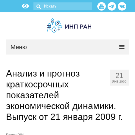
Меню
Новости
Анализ и прогноз
21
О нас
краткосрочных
ЯНВ 2009
Об институте
показателей
экономической динамики.
Научные подразделения
Выпуск от 21 января 2009 г.
Администрация
Группа RIM