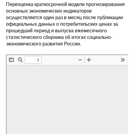
Переоценка краткосрочной модели прогнозирования
Редакционная этика
основных экономических индикаторов
осуществляется один раз в месяц после публикации
Информация для авторов
официальных данных о потребительских ценах за
прошедший период и выпуска ежемесячного
Общие требования
статистического сборника об итогах социально-
экономического развития России.
Стандарты оформления
Научные труды
О журнале
Выпуски
Редакционная этика
Информация для авторов