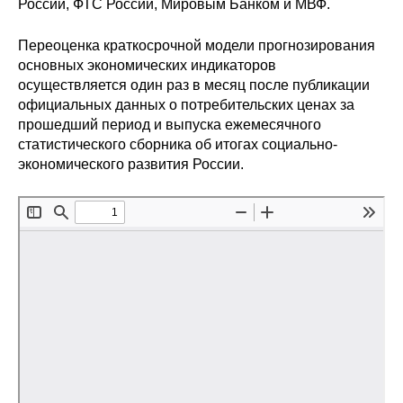
России, ФТС России, Мировым Банком и МВФ.
Редакционная этика
Переоценка краткосрочной модели прогнозирования
основных экономических индикаторов
Информация для авторов
осуществляется один раз в месяц после публикации
официальных данных о потребительских ценах за
Общие требования
прошедший период и выпуска ежемесячного
статистического сборника об итогах социально-
Стандарты оформления
экономического развития России.
Научные труды
О журнале
Выпуски
Редакционная этика
Информация для авторов