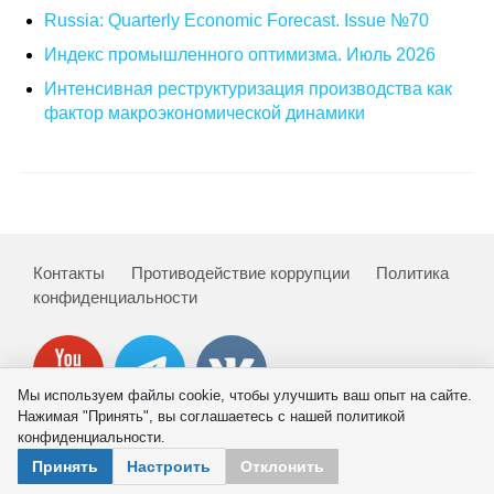
Russia: Quarterly Economic Forecast. Issue №70
Кафедра МФТИ
Индекс промышленного оптимизма. Июль 2026
Интенсивная реструктуризация производства как
Кафедра МАДИ
фактор макроэкономической динамики
Аспирантура
Об аспирантуре
Поступление
Контакты
Противодействие коррупции
Политика
конфиденциальности
Обучение
Нормативные документы
Мы используем файлы cookie, чтобы улучшить ваш опыт на сайте.
Диссертационный совет
Нажимая "Принять", вы соглашаетесь с нашей политикой
конфиденциальности.
О совете
© 2026 ИНП РАН
Принять
Настроить
Отклонить