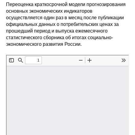
Переоценка краткосрочной модели прогнозирования
Редакционная этика
основных экономических индикаторов
осуществляется один раз в месяц после публикации
Информация для авторов
официальных данных о потребительских ценах за
прошедший период и выпуска ежемесячного
Общие требования
статистического сборника об итогах социально-
экономического развития России.
Стандарты оформления
Научные труды
О журнале
Выпуски
Редакционная этика
Информация для авторов