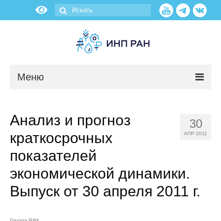
Меню
Новости
Анализ и прогноз
30
О нас
краткосрочных
АПР 2011
Об институте
показателей
экономической динамики.
Научные подразделения
Выпуск от 30 апреля 2011 г.
Администрация
Группа RIM