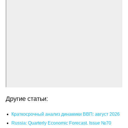
О совете
Регулярные прогнозы
Квартальный прогноз
Краткосрочный прогноз
Оценка индекса промышленного
производства
Российская Система Климатического
Мониторинга
Другие статьи:
Центр «Климатическая политика и
экономика России»
Краткосрочный анализ динамики ВВП: август 2026
Russia: Quarterly Economic Forecast. Issue №70
Образование и карьера