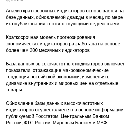
Сотрудники
Анализ краткосрочных индикаторов основывается на
Отчетность
базе данных, обновляемой дважды в месяц, по мере
их опубликования соответствующими ведомствами.
Противодействие коррупции
Краткосрочная модель прогнозирования
экономических индикаторов разработана на основе
Материалы для СМИ
более чем 200 месячных индикаторов
Публикации
База данных высокочастотных индикаторов включает
показатели, отражающие макроэкономические
Научная жизнь
тенденции российской экономики, изменения в
динамике внутренних и мировых цен на отдельные
Издания
товары.
Проблемы прогнозирования
Обновление базы данных высокочастотных
индикаторов осуществляется на основе информации
О журнале
публикуемой Росстатом, Центральным Банком
России, ФТС России, Мировым Банком и МВФ.
Номера журналов