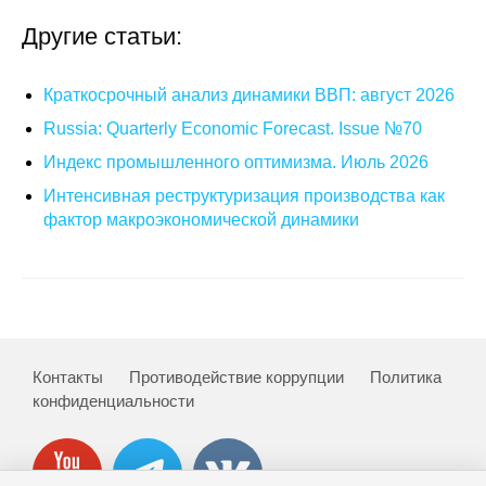
Другие статьи:
Кафедра МФТИ
Кафедра МАДИ
Краткосрочный анализ динамики ВВП: август 2026
Russia: Quarterly Economic Forecast. Issue №70
Аспирантура
Индекс промышленного оптимизма. Июль 2026
Об аспирантуре
Интенсивная реструктуризация производства как
фактор макроэкономической динамики
Поступление
Обучение
Нормативные документы
Контакты
Противодействие коррупции
Политика
конфиденциальности
Диссертационный совет
О совете