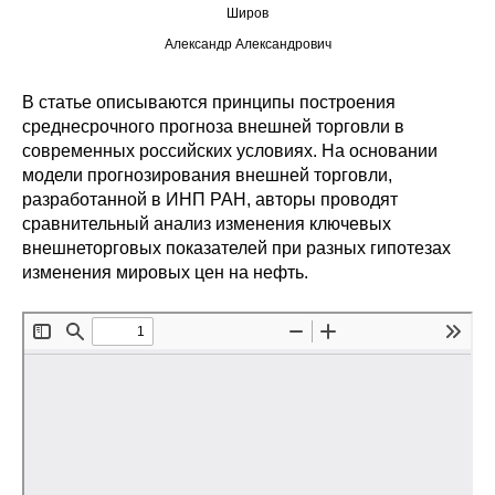
Широв
Редакционная этика
Александр Александрович
Информация для авторов
В статье описываются принципы построения
среднесрочного прогноза внешней торговли в
Общие требования
современных российских условиях. На основании
модели прогнозирования внешней торговли,
Стандарты оформления
разработанной в ИНП РАН, авторы проводят
сравнительный анализ изменения ключевых
Научные труды
внешнеторговых показателей при разных гипотезах
изменения мировых цен на нефть.
О журнале
Выпуски
Редакционная этика
Информация для авторов