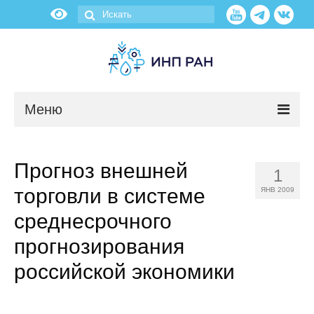
Меню
Новости
Прогноз внешней
1
О нас
торговли в системе
ЯНВ 2009
Об институте
среднесрочного
прогнозирования
Научные подразделения
российской экономики
Администрация