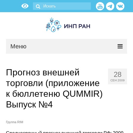
Меню
Новости
Прогноз внешней
28
О нас
торговли (приложение
СЕН 2009
Об институте
к бюллетеню QUMMIR)
Выпуск №4
Научные подразделения
Администрация
Группа RIM