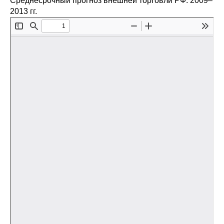
Среднесрочный прогноз внешней торговли РФ: 2009–
Сотрудники
2013 гг.
Отчетность
Противодействие коррупции
Материалы для СМИ
Публикации
Научная жизнь
Издания
Проблемы прогнозирования
О журнале
Номера журналов