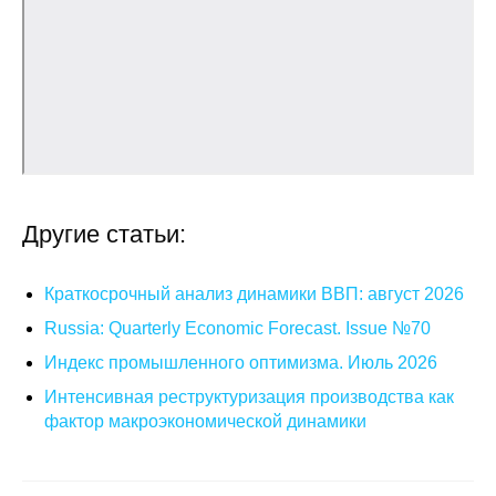
Общие требования
Стандарты оформления
Семинары
Энергетический семинар
Российско-французский семинар
Другие статьи:
ЦДУ
Краткосрочный анализ динамики ВВП: август 2026
Отрасли и регионы
Russia: Quarterly Economic Forecast. Issue №70
Индекс промышленного оптимизма. Июль 2026
Inforum
Интенсивная реструктуризация производства как
фактор макроэкономической динамики
Ученый совет
Материалы