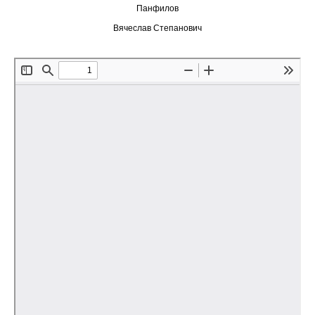
Панфилов
Редакционная этика
Вячеслав Степанович
Информация для авторов
Общие требования
Стандарты оформления
Научные труды
О журнале
Выпуски
Редакционная этика
Информация для авторов