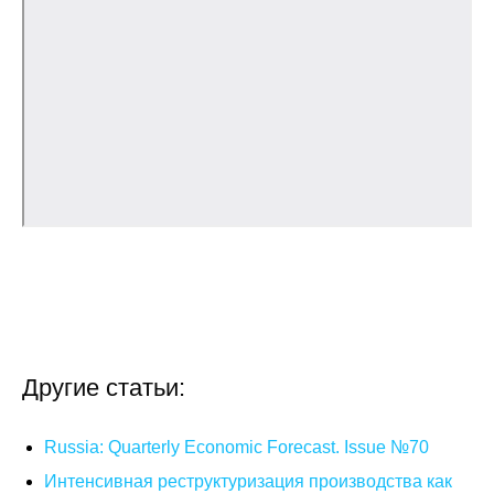
О совете
Регулярные прогнозы
Квартальный прогноз
Краткосрочный прогноз
Оценка индекса промышленного
производства
Российская Система Климатического
Мониторинга
Другие статьи:
Центр «Климатическая политика и
экономика России»
Russia: Quarterly Economic Forecast. Issue №70
Интенсивная реструктуризация производства как
Образование и карьера