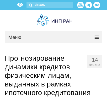
Меню
Новости
Прогнозирование
14
О нас
динамики кредитов
ДЕК 2013
Об институте
физическим лицам,
выданных в рамках
Научные подразделения
ипотечного кредитования
Администрация