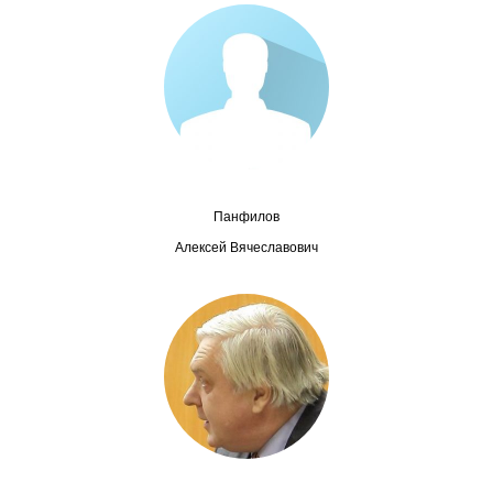
Сотрудники
Отчетность
Противодействие коррупции
Материалы для СМИ
Панфилов
Публикации
Алексей Вячеславович
Научная жизнь
Издания
Проблемы прогнозирования
О журнале
Номера журналов