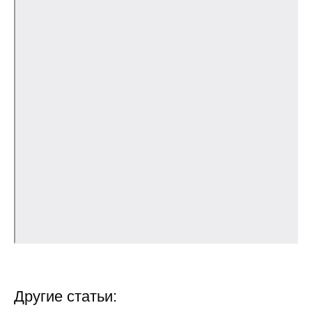
Общие требования
Стандарты оформления
Семинары
Энергетический семинар
Российско-французский семинар
ЦДУ
Отрасли и регионы
Inforum
Ученый совет
Другие статьи:
Материалы