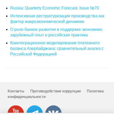
Russia: Quarterly Economic Forecast. Issue №70
О совете
Интенсивная реструктуризация производства как
фактор макроэкономической динамики
Регулярные прогнозы
О роли банков развития в поддержке экономики:
Квартальный прогноз
зарубежный опыт и российская практика
Коинтеграционное моделирование платежного
Краткосрочный прогноз
баланса Азербайджана: сравнительный анализ с
Российской Федерацией
Оценка индекса промышленного
производства
Российская Система Климатического
Мониторинга
Контакты
Противодействие коррупции
Политика
Центр «Климатическая политика и
конфиденциальности
экономика России»
Образование и карьера