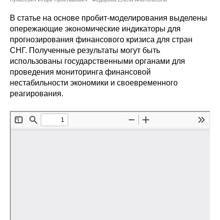
Сотрудники
В статье на основе пробит-моделирования выделены
Отчетность
опережающие экономические индикаторы для
прогнозирования финансового кризиса для стран
СНГ. Полученные результаты могут быть
Противодействие коррупции
использованы государственными органами для
проведения мониторинга финансовой
Материалы для СМИ
нестабильности экономики и своевременного
реагирования.
Публикации
Научная жизнь
Издания
Проблемы прогнозирования
О журнале
Номера журналов