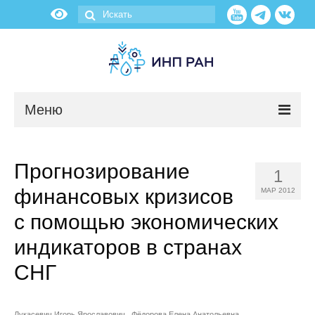
Меню
Новости
Прогнозирование
1
О нас
финансовых кризисов
МАР 2012
Об институте
с помощью экономических
индикаторов в странах
Научные подразделения
СНГ
Администрация
Лукасевич Игорь Ярославович
Фёдорова Елена Анатольевна