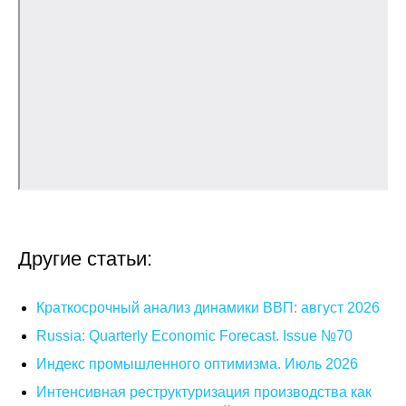
Общие требования
Стандарты оформления
Семинары
Энергетический семинар
Российско-французский семинар
ЦДУ
Другие статьи:
Отрасли и регионы
Краткосрочный анализ динамики ВВП: август 2026
Inforum
Russia: Quarterly Economic Forecast. Issue №70
Ученый совет
Индекс промышленного оптимизма. Июль 2026
Интенсивная реструктуризация производства как
Материалы