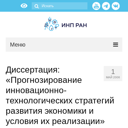
Меню
Новости
Диссертация:
1
О нас
«Прогнозирование
МАЙ 2006
Об институте
инновационно-
технологических стратегий
Научные подразделения
развития экономики и
Администрация
условия их реализации»