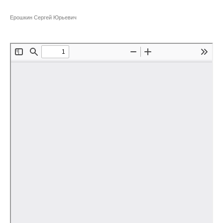
Сотрудники
Ерошкин Сергей Юрьевич
Отчетность
Противодействие коррупции
Материалы для СМИ
Публикации
Научная жизнь
Издания
Проблемы прогнозирования
О журнале
Номера журналов