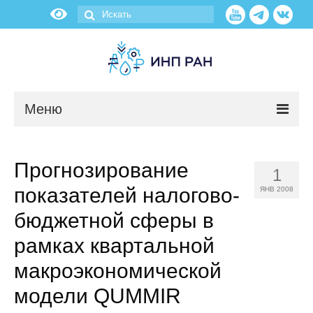
Меню
Новости
Прогнозирование
1
О нас
показателей налогово-
ЯНВ 2008
Об институте
бюджетной сферы в
рамках квартальной
Научные подразделения
макроэкономической
Администрация
модели QUMMIR