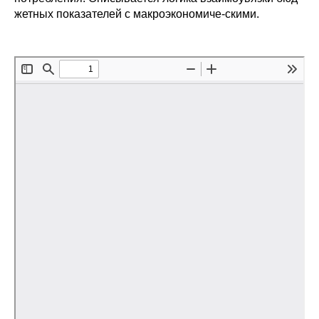
жетных показателей с макроэкономиче-скими.
Редакционная этика
Информация для авторов
Общие требования
Стандарты оформления
Научные труды
О журнале
Выпуски
Редакционная этика
Информация для авторов