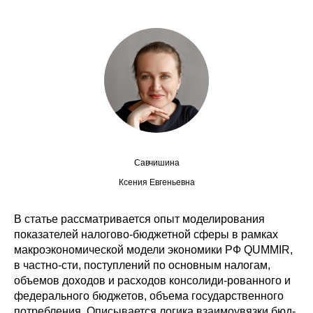
Сотрудники
Отчетность
Противодействие коррупции
Материалы для СМИ
Публикации
Савчишина
Научная жизнь
Ксения Евгеньевна
Издания
В статье рассматривается опыт моделирования
показателей налогово-бюджетной сферы в рамках
Проблемы прогнозирования
макроэкономической модели экономики РФ QUMMIR,
О журнале
в частно-сти, поступлений по основным налогам,
объемов доходов и расходов консолиди-рованного и
федерального бюджетов, объема государственного
Номера журналов
потребления. Описывается логика взаимоувязки бюд-