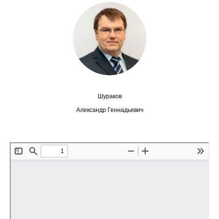
Сотрудники
Отчетность
Противодействие коррупции
Материалы для СМИ
Шураков
Публикации
Александр Геннадьевич
Научная жизнь
Издания
Проблемы прогнозирования
О журнале
Номера журналов