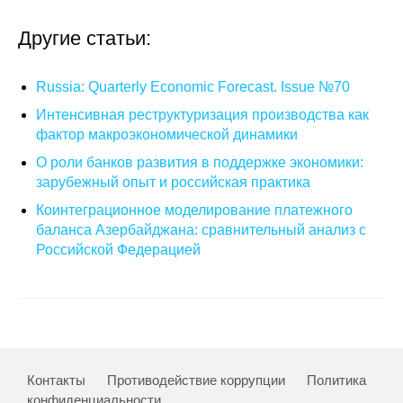
О совете
Другие статьи:
Регулярные прогнозы
Russia: Quarterly Economic Forecast. Issue №70
Интенсивная реструктуризация производства как
Квартальный прогноз
фактор макроэкономической динамики
Краткосрочный прогноз
О роли банков развития в поддержке экономики:
зарубежный опыт и российская практика
Оценка индекса промышленного
Коинтеграционное моделирование платежного
производства
баланса Азербайджана: сравнительный анализ с
Российской Федерацией
Российская Система Климатического
Мониторинга
Центр «Климатическая политика и
экономика России»
Контакты
Противодействие коррупции
Политика
Образование и карьера
конфиденциальности