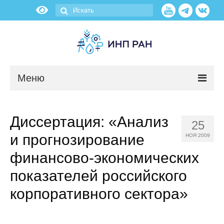
Меню
Новости
Диссертация: «Анализ
25
О нас
и прогнозирование
НОЯ 2009
Об институте
финансово-экономических
показателей российского
Научные подразделения
корпоративного сектора»
Администрация