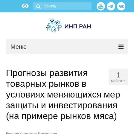
Меню
Новости
Прогнозы развития
1
О нас
товарных рынков в
МАЙ 2015
Об институте
условиях меняющихся мер
защиты и инвестирования
Научные подразделения
(на примере рынков мяса)
Администрация
Бородин Константин Григорьевич