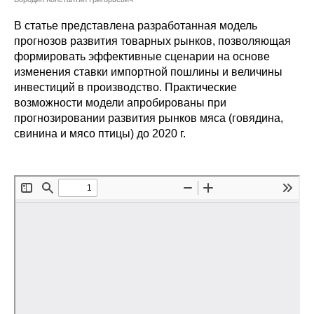
Сотрудники
В статье представлена разработанная модель
Отчетность
прогнозов развития товарных рынков, позволяющая
формировать эффективные сценарии на основе
изменения ставки импортной пошлины и величины
Противодействие коррупции
инвестиций в производство. Практические
возможности модели апробированы при
Материалы для СМИ
прогнозировании развития рынков мяса (говядина,
свинина и мясо птицы) до 2020 г.
Публикации
Научная жизнь
Издания
Проблемы прогнозирования
О журнале
Номера журналов