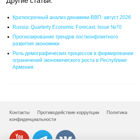
Другие статьи:
О совете
Краткосрочный анализ динамики ВВП: август 2026
Russia: Quarterly Economic Forecast. Issue №70
Регулярные прогнозы
Прогнозирование трендов постконфликтного
Квартальный прогноз
развития экономики
Роль демографических процессов в формировании
Краткосрочный прогноз
ограничений экономического роста в Республике
Армения
Оценка индекса промышленного
производства
Российская Система Климатического
Мониторинга
Контакты
Противодействие коррупции
Политика
Центр «Климатическая политика и
конфиденциальности
экономика России»
Образование и карьера