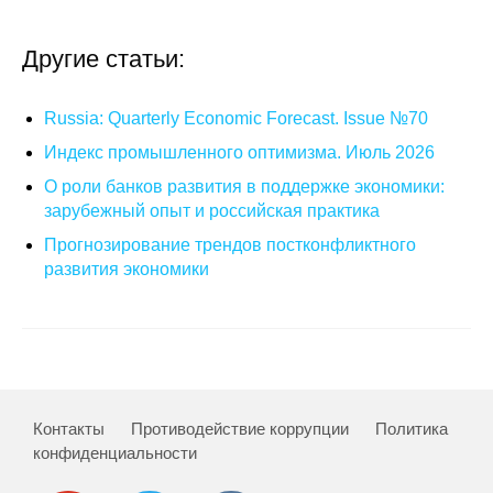
О совете
Другие статьи:
Регулярные прогнозы
Russia: Quarterly Economic Forecast. Issue №70
Квартальный прогноз
Индекс промышленного оптимизма. Июль 2026
О роли банков развития в поддержке экономики:
Краткосрочный прогноз
зарубежный опыт и российская практика
Прогнозирование трендов постконфликтного
Оценка индекса промышленного
развития экономики
производства
Российская Система Климатического
Мониторинга
Центр «Климатическая политика и
экономика России»
Контакты
Противодействие коррупции
Политика
конфиденциальности
Образование и карьера