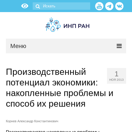
Меню
Новости
Производственный
1
О нас
потенциал экономики:
НОЯ 2013
Об институте
накопленные проблемы и
способ их решения
Научные подразделения
Администрация
Корнев Александр Константинович