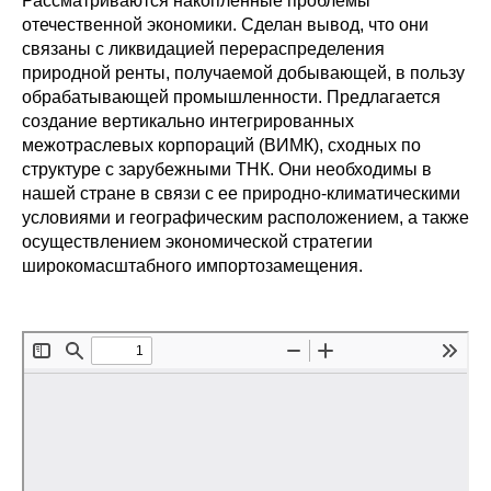
Рассматриваются накопленные проблемы
Сотрудники
отечественной экономики. Сделан вывод, что они
связаны с ликвидацией перераспределения
Отчетность
природной ренты, получаемой добывающей, в пользу
обрабатывающей промышленности. Предлагается
Противодействие коррупции
создание вертикально интегрированных
межотраслевых корпораций (ВИМК), сходных по
Материалы для СМИ
структуре с зарубежными ТНК. Они необходимы в
нашей стране в связи с ее природно-климатическими
условиями и географическим расположением, а также
Публикации
осуществлением экономической стратегии
широкомасштабного импортозамещения.
Научная жизнь
Издания
Проблемы прогнозирования
О журнале
Номера журналов