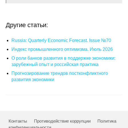
О совете
Другие статьи:
Регулярные прогнозы
Квартальный прогноз
Russia: Quarterly Economic Forecast. Issue №70
Индекс промышленного оптимизма. Июль 2026
Краткосрочный прогноз
О роли банков развития в поддержке экономики:
зарубежный опыт и российская практика
Оценка индекса промышленного
производства
Прогнозирование трендов постконфликтного
развития экономики
Российская Система Климатического
Мониторинга
Центр «Климатическая политика и
экономика России»
Контакты
Противодействие коррупции
Политика
Образование и карьера
конфиденциальности