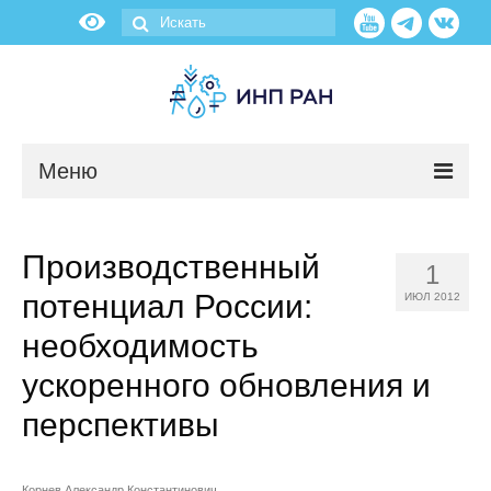
Меню
Новости
Производственный
1
О нас
потенциал России:
ИЮЛ 2012
Об институте
необходимость
ускоренного обновления и
Научные подразделения
перспективы
Администрация
Корнев Александр Константинович