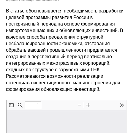
Сотрудники
В статье обосновывается необходимость разработки
Отчетность
целевой программы развития России в
посткризисный период на основе формирования
импортозамещающих и обновляющих инвестиций. В
Противодействие коррупции
качестве способа преодоления структурной
несбалансированности экономики, отставания
Материалы для СМИ
обрабатывающей промышленности предлагается
создание в перспективный период вертикально-
Публикации
интегрированных межотраслевых корпораций,
сходных по структуре с зарубежными ТНК.
Научная жизнь
Рассматриваются возможности реализации
потенциала инвестиционного машиностроения для
Издания
формирования обновляющих инвестиций.
Проблемы прогнозирования
О журнале
Номера журналов