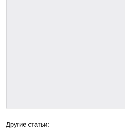
Общие требования
Стандарты оформления
Семинары
Энергетический семинар
Российско-французский семинар
ЦДУ
Отрасли и регионы
Inforum
Ученый совет
Другие статьи:
Материалы