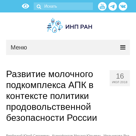
Меню
Новости
Развитие молочного
16
О нас
подкомплекса АПК в
ИЮЛ 2018
Об институте
контексте политики
продовольственной
Научные подразделения
безопасности России
Администрация
Вербицкий Юрий Сергеевич
Ксенофонтов Михаил Юрьевич
Мельникова Яна