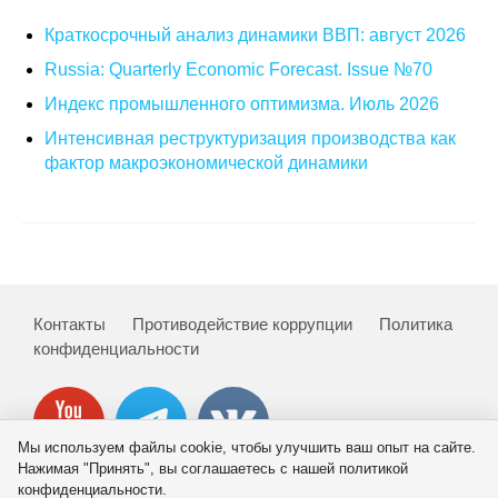
Краткосрочный анализ динамики ВВП: август 2026
О совете
Russia: Quarterly Economic Forecast. Issue №70
Регулярные прогнозы
Индекс промышленного оптимизма. Июль 2026
Интенсивная реструктуризация производства как
Квартальный прогноз
фактор макроэкономической динамики
Краткосрочный прогноз
Оценка индекса промышленного
производства
Контакты
Противодействие коррупции
Политика
Российская Система Климатического
конфиденциальности
Мониторинга
Центр «Климатическая политика и
экономика России»
Мы используем файлы cookie, чтобы улучшить ваш опыт на сайте.
Нажимая "Принять", вы соглашаетесь с нашей политикой
Образование и карьера
конфиденциальности.