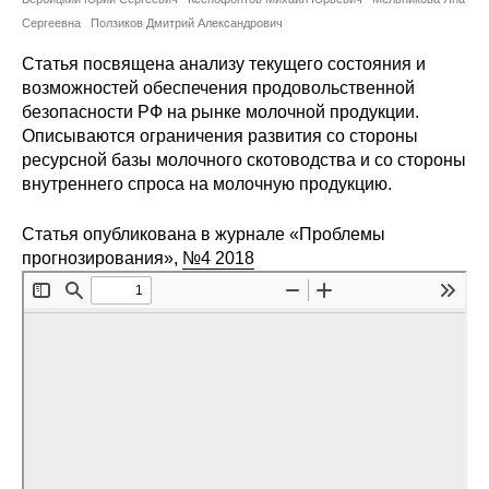
Сотрудники
Сергеевна
Ползиков Дмитрий Александрович
Отчетность
Статья посвящена анализу текущего состояния и
возможностей обеспечения продовольственной
безопасности РФ на рынке молочной продукции.
Противодействие коррупции
Описываются ограничения развития со стороны
ресурсной базы молочного скотоводства и со стороны
Материалы для СМИ
внутреннего спроса на молочную продукцию.
Публикации
Статья опубликована в журнале «Проблемы
прогнозирования»,
№4 2018
Научная жизнь
Издания
Проблемы прогнозирования
О журнале
Номера журналов