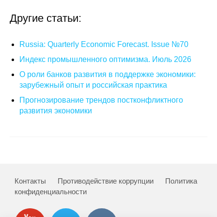
Другие статьи:
О совете
Регулярные прогнозы
Russia: Quarterly Economic Forecast. Issue №70
Индекс промышленного оптимизма. Июль 2026
Квартальный прогноз
О роли банков развития в поддержке экономики:
зарубежный опыт и российская практика
Краткосрочный прогноз
Прогнозирование трендов постконфликтного
развития экономики
Оценка индекса промышленного
производства
Российская Система Климатического
Мониторинга
Центр «Климатическая политика и
Контакты
Противодействие коррупции
Политика
экономика России»
конфиденциальности
Образование и карьера