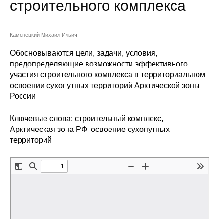
строительного комплекса
Сотрудники
Отчетность
Каменецкий Михаил Ильич
Противодействие коррупции
Обосновываются цели, задачи, условия,
предопределяющие возможности эффективного
участия строительного комплекса в территориальном
Материалы для СМИ
освоении сухопутных территорий Арктической зоны
России
Публикации
Ключевые слова: строительный комплекс,
Научная жизнь
Арктическая зона РФ, освоение сухопутных
территорий
Издания
Проблемы прогнозирования
О журнале
Номера журналов