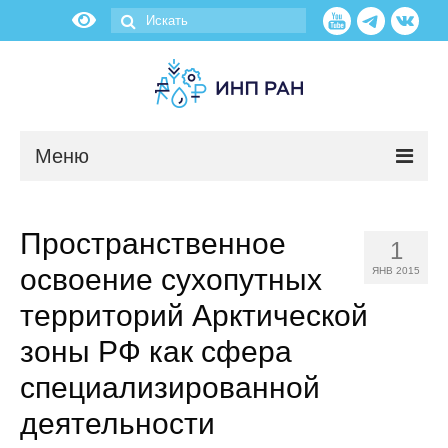
Меню
Новости
Пространственное
1
О нас
освоение сухопутных
ЯНВ 2015
Об институте
территорий Арктической
зоны РФ как сфера
Научные подразделения
специализированной
Администрация
деятельности