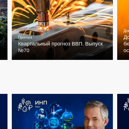
До
Д
Прогноз
Квартальный прогноз ВВП. Выпуск
бю
№70
о