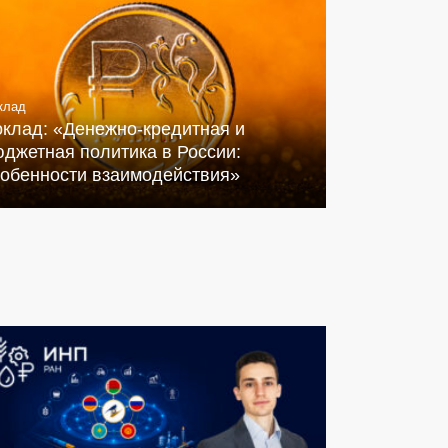
клад
оклад: «Денежно-кредитная и
джетная политика в России:
собенности взаимодействия»