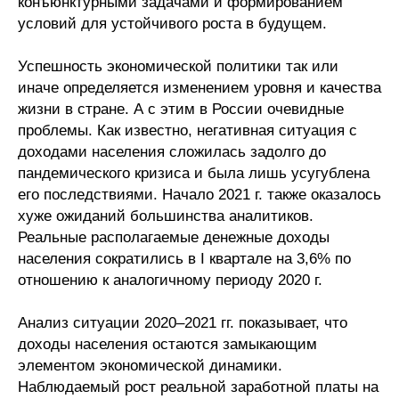
конъюнктурными задачами и формированием
условий для устойчивого роста в будущем.
О совете
Успешность экономической политики так или
Регулярные прогнозы
иначе определяется изменением уровня и качества
жизни в стране. А с этим в России очевидные
Квартальный прогноз
проблемы. Как известно, негативная ситуация с
доходами населения сложилась задолго до
Краткосрочный прогноз
пандемического кризиса и была лишь усугублена
его последствиями. Начало 2021 г. также оказалось
Оценка индекса промышленного
хуже ожиданий большинства аналитиков.
производства
Реальные располагаемые денежные доходы
населения сократились в I квартале на 3,6% по
Российская Система Климатического
отношению к аналогичному периоду 2020 г.
Мониторинга
Анализ ситуации 2020–2021 гг. показывает, что
Центр «Климатическая политика и
доходы населения остаются замыкающим
экономика России»
элементом экономической динамики.
Наблюдаемый рост реальной заработной платы на
Образование и карьера