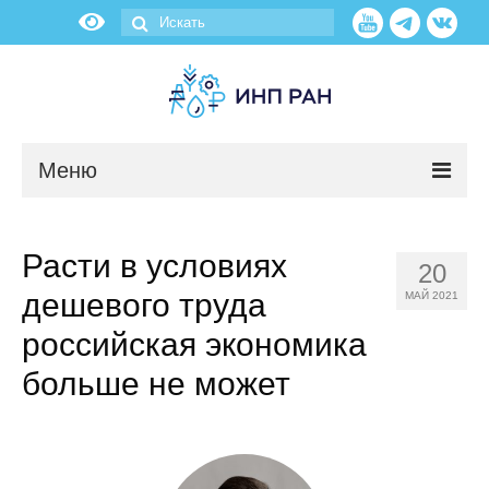
Меню
Новости
Расти в условиях
20
О нас
дешевого труда
МАЙ 2021
Об институте
российская экономика
больше не может
Научные подразделения
Администрация