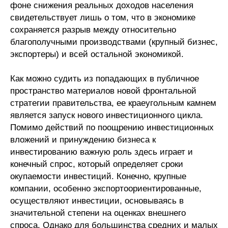
фоне снижения реальных доходов населения
Кафедра МФТИ
свидетельствует лишь о том, что в экономике
сохраняется разрыв между относительно
благополучными производствами (крупный бизнес,
Кафедра МАДИ
экспортеры) и всей остальной экономикой.
Аспирантура
Как можно судить из попадающих в публичное
Об аспирантуре
пространство материалов новой фронтальной
стратегии правительства, ее краеугольным камнем
Поступление
является запуск нового инвестиционного цикла.
Помимо действий по поощрению инвестиционных
Обучение
вложений и принуждению бизнеса к
инвестированию важную роль здесь играет и
конечный спрос, который определяет сроки
Нормативные документы
окупаемости инвестиций. Конечно, крупные
компании, особенно экспортоориентированные,
Диссертационный совет
осуществляют инвестиции, основываясь в
О совете
значительной степени на оценках внешнего
спроса. Однако для большинства средних и малых