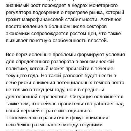
Общие требования
значимый рост порождает в недрах монетарного
регулятора подозрения о перегреве рынка, который
Стандарты оформления
грозит макрофинансовой стабильности. Активное
восстановление в большом числе секторов
Семинары
экономики сопровождается ростом цен, что также
вызывает понятную озабоченность властей.
Энергетический семинар
Все перечисленные проблемы формируют условия
Российско-французский семинар
для определенного разворота в экономической
политике, который может произойти в течение
ЦДУ
текущего года. Но такой разворот будет нести в
себе риски снижения потенциальных темпов роста
Отрасли и регионы
не только в текущем году, но и в средне- и
долгосрочной перспективе. Ситуация осложняется
Inforum
также тем, что сейчас правительство работает над
новой версией стратегии социально-
Ученый совет
экономического развития и фокус внимания
неизбежно размывается между текущими
Материалы