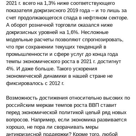
2021 г. всего на 1,3% ниже соответствующего
Редакционная этика
показателя докризисного 2019 года – и то лишь за
счет продолжающегося спада в нефтяном секторе.
Информация для авторов
А оборот розничной торговли оказался ниже
докризисных уровней на 1,6%. Несложные
Общие требования
модельные расчеты позволяют спрогнозировать,
что при сохранении текущих тенденций в
Стандарты оформления
промышленности и сфере услуг до конца года
темпы экономического роста в 2021 г. достигнут
Научные труды
4%. И даже больше. Такого ускорения
экономической динамики в нашей стране не
О журнале
фиксировалось с 2012 г.
Выпуски
Возможность достижения относительно высоких по
российским меркам темпов роста ВВП ставит
Редакционная этика
перед экономической политикой целый ряд новых
вопросов. Например, если экономика развивается
Информация для авторов
хорошо, не пора ли сворачивать меры
антикризисной поддержки? Кроме того, любой