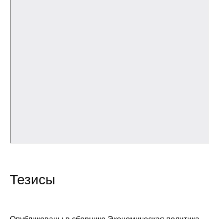
Общие требования
Стандарты оформления
Семинары
Энергетический семинар
Российско-французский семинар
ЦДУ
Отрасли и регионы
Inforum
Тезисы
Ученый совет
Материалы