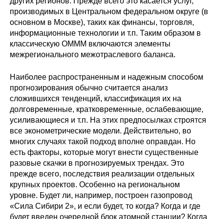
других регионов. Прежде всего это касается услуг,
производимых в Центральном федеральном округе (в
основном в Москве), таких как финансы, торговля,
информационные технологии и т.п. Таким образом в
классическую ОМММ включаются элементы
межрегионального межотраслевого баланса.
Наиболее распространенным и надежным способом
прогнозирования обычно считается анализ
сложившихся тенденций, классификация их на
долговременные, кратковременные, ослабевающие,
усиливающиеся и т.п. На этих предпосылках строятся
все эконометрические модели. Действительно, во
многих случаях такой подход вполне оправдан. Но
есть факторы, которые могут внести существенные
разовые скачки в прогнозируемых трендах. Это
прежде всего, последствия реализации отдельных
крупных проектов. Особенно на региональном
уровне. Будет ли, например, построен газопровод
«Сила Сибири 2», и если будет, то когда? Когда и где
будет введен очередной блок атомной станции? Когда