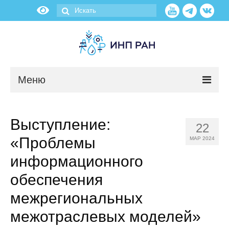
Меню
Новости
Выступление:
22
О нас
«Проблемы
МАР 2024
Об институте
информационного
обеспечения
Научные подразделения
межрегиональных
Администрация
межотраслевых моделей»