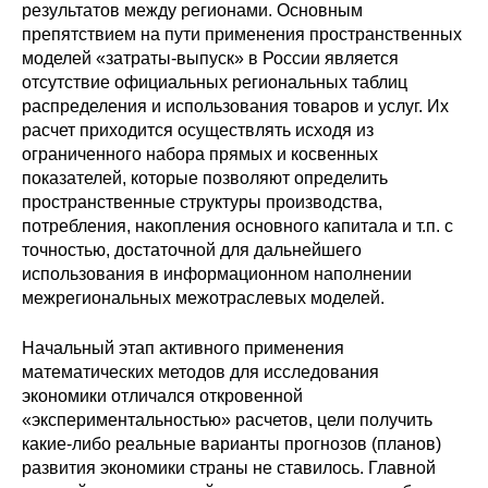
результатов между регионами. Основным
препятствием на пути применения пространственных
Кафедра МФТИ
моделей «затраты-выпуск» в России является
отсутствие официальных региональных таблиц
Кафедра МАДИ
распределения и использования товаров и услуг. Их
расчет приходится осуществлять исходя из
Аспирантура
ограниченного набора прямых и косвенных
показателей, которые позволяют определить
Об аспирантуре
пространственные структуры производства,
потребления, накопления основного капитала и т.п. с
Поступление
точностью, достаточной для дальнейшего
использования в информационном наполнении
Обучение
межрегиональных межотраслевых моделей.
Начальный этап активного применения
Нормативные документы
математических методов для исследования
экономики отличался откровенной
Диссертационный совет
«экспериментальностью» расчетов, цели получить
какие-либо реальные варианты прогнозов (планов)
О совете
развития экономики страны не ставилось. Главной