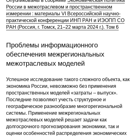
Опубликованы в сборнике
Экономическая политика
России в межотраслевом и пространственном
О совете
измерении : материалы VI Всероссийской научно-
практической конференции ИНП РАН и ИЭОПП СО
Регулярные прогнозы
РАН (Россия, г. Томск, 21–22 марта 2024 г.). Том 6
Квартальный прогноз
Проблемы информационного
обеспечения межрегиональных
Краткосрочный прогноз
межотраслевых моделей
Оценка индекса промышленного
производства
Успешное исследование такого сложного объекта, как
экономика России, невозможно без применения
Российская Система Климатического
пространственных моделей «затраты – выпуск».
Мониторинга
Последние позволяют учесть структурное и
географическое разнообразие многорегиональной
Центр «Климатическая политика и
системы. Применение межрегиональных
экономика России»
межотраслевых моделей решает задачи как
долгосрочного прогнозирования экономики, так и
оценки особенностей распределения экономических
Образование и карьера