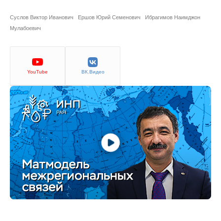
Сотрудники
Суслов Виктор Иванович
Ершов Юрий Семенович
Ибрагимов Наимджон
Отчетность
Мулабоевич
Противодействие коррупции
YouTube
ВК.Видео
Материалы для СМИ
Публикации
Научная жизнь
Издания
Проблемы прогнозирования
О журнале
Номера журналов