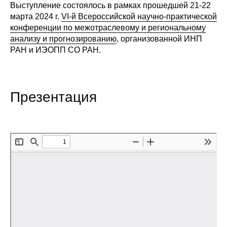
Выступление состоялось в рамках прошедшей 21-22
Редакционная этика
марта 2024 г.
VI-й Всероссийской научно-практической
конференции по межотраслевому и региональному
анализу и прогнозированию
, организованной ИНП
Информация для авторов
РАН и ИЭОПП СО РАН.
Общие требования
Стандарты оформления
Презентация
Научные труды
О журнале
Выпуски
Редакционная этика
Информация для авторов