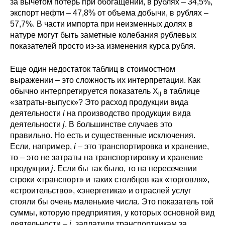
за вычетом потерь при обогащении, в рублях – 34,5%,
экспорт нефти – 47,8% от объема добычи, в рублях –
57,7%. В части импорта при неизменных долях в
натуре могут быть заметные колебания рублевых
показателей просто из-за изменения курса рубля.
Еще один недостаток таблиц в стоимостном
выражении – это сложность их интерпретации. Как
обычно интерпретируется показатель X
в таблице
ij
«затраты-выпуск»? Это расход продукции вида
деятельности
i
на производство продукции вида
деятельности
j
. В большинстве случаев это
правильно. Но есть и существенные исключения.
Если, например,
i
– это транспортировка и хранение,
то – это не затраты на транспортировку и хранение
продукции
j
. Если бы так было, то на пересечении
строки «транспорт» и таких столбцов как «торговля»,
«строительство», «энергетика» и отраслей услуг
стояли бы очень маленькие числа. Это показатель той
суммы, которую предприятия, у которых основной вид
деятельности –
j
, заплатили транспортникам за