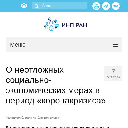
Меню
Новости
О неотложных
7
О нас
социально-
ОКТ 2020
Об институте
экономических мерах в
период «коронакризиса»
Научные подразделения
Администрация
Фальцман Владимир Константинович