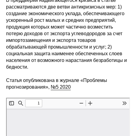
В преддверии надвигающегося кризиса в статье
Сотрудники
рассматриваются две ветви антикризисных мер: 1)
создание экономического уклада, обеспечивающего
Отчетность
ускоренный рост малых и средних предприятий,
продукция которых может частично возместить
Противодействие коррупции
потерю доходов от экспорта углеводородов за счет
импортозамещения и экспорта товаров
Материалы для СМИ
обрабатывающей промышленности и услуг; 2)
социальная защита наименее обеспеченных слоев
населения от возможного нарастания безработицы и
Публикации
бедности.
Научная жизнь
Статья опубликована в журнале «Проблемы
прогнозирования»,
№5 2020
Издания
Проблемы прогнозирования
О журнале
Номера журналов