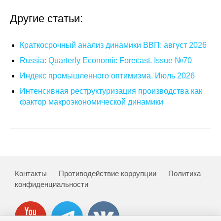
Другие статьи:
О совете
Регулярные прогнозы
Краткосрочный анализ динамики ВВП: август 2026
Russia: Quarterly Economic Forecast. Issue №70
Квартальный прогноз
Индекс промышленного оптимизма. Июль 2026
Краткосрочный прогноз
Интенсивная реструктуризация производства как
фактор макроэкономической динамики
Оценка индекса промышленного
производства
Российская Система Климатического
Мониторинга
Контакты
Противодействие коррупции
Политика
Центр «Климатическая политика и
конфиденциальности
экономика России»
Образование и карьера