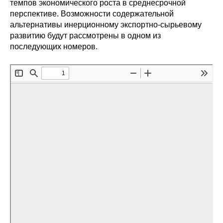
темпов экономического роста в среднесрочной
перспективе. Возможности содержательной
Редакционная этика
альтернативы инерционному экспортно-сырьевому
развитию будут рассмотрены в одном из
Информация для авторов
последующих номеров.
Общие требования
Стандарты оформления
Научные труды
О журнале
Выпуски
Редакционная этика
Информация для авторов