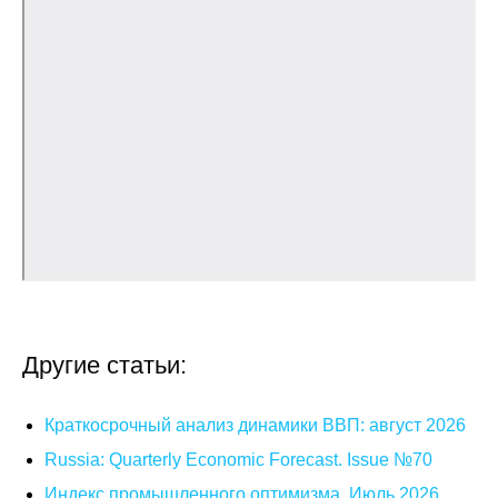
О совете
Регулярные прогнозы
Квартальный прогноз
Краткосрочный прогноз
Оценка индекса промышленного
производства
Российская Система Климатического
Мониторинга
Другие статьи:
Центр «Климатическая политика и
Краткосрочный анализ динамики ВВП: август 2026
экономика России»
Russia: Quarterly Economic Forecast. Issue №70
Образование и карьера
Индекс промышленного оптимизма. Июль 2026