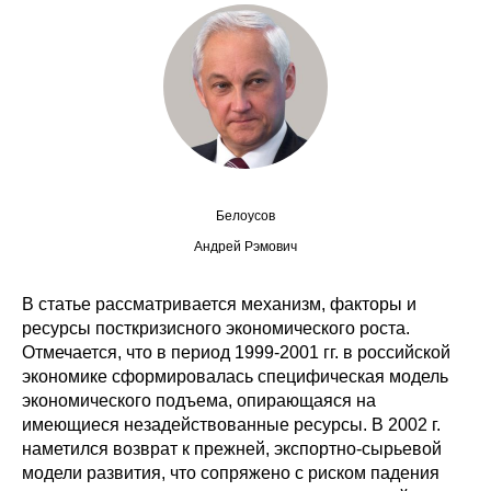
Сотрудники
Отчетность
Противодействие коррупции
Материалы для СМИ
Белоусов
Публикации
Андрей Рэмович
Научная жизнь
В статье рассматривается механизм, факторы и
Издания
ресурсы посткризисного экономического роста.
Отмечается, что в период 1999-2001 гг. в российской
Проблемы прогнозирования
экономике сформировалась специфическая модель
экономического подъема, опирающаяся на
О журнале
имеющиеся незадействованные ресурсы. В 2002 г.
наметился возврат к прежней, экспортно-сырьевой
Номера журналов
модели развития, что сопряжено с риском падения