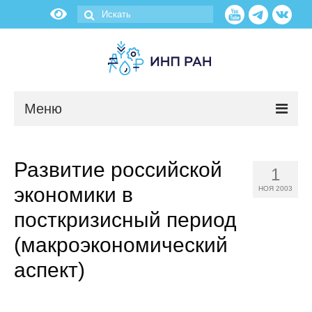
Меню
Новости
Развитие российской
1
О нас
экономики в
НОЯ 2003
Об институте
посткризисный период
(макроэкономический
Научные подразделения
аспект)
Администрация