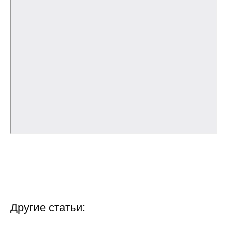
О совете
Регулярные прогнозы
Квартальный прогноз
Краткосрочный прогноз
Оценка индекса промышленного
производства
Российская Система Климатического
Мониторинга
Центр «Климатическая политика и
экономика России»
Другие статьи:
Образование и карьера