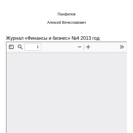
Редакционная этика
Панфилов
Алексей Вячеславович
Информация для авторов
Общие требования
Журнал «Финансы и бизнес» №4 2013 год
Стандарты оформления
Научные труды
О журнале
Выпуски
Редакционная этика
Информация для авторов