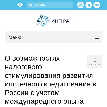
Меню
Новости
О возможностях
1
О нас
налогового
ОКТ 2013
Об институте
стимулирования развития
ипотечного кредитования в
Научные подразделения
России с учетом
Администрация
международного опыта