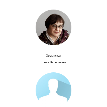
Сотрудники
Отчетность
Противодействие коррупции
Материалы для СМИ
Публикации
Ордынская
Научная жизнь
Елена Валерьевна
Издания
Проблемы прогнозирования
О журнале
Номера журналов