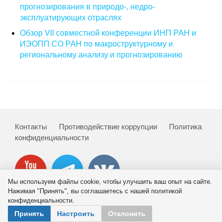
прогнозирования в природо-, недро-
эксплуатирующих отраслях
О совете
Обзор VII совместной конференции ИНП РАН и
Регулярные прогнозы
ИЭОПП СО РАН по макроструктурному и
региональному анализу и прогнозированию
Квартальный прогноз
Краткосрочный прогноз
Оценка индекса промышленного
производства
Контакты
Противодействие коррупции
Политика
конфиденциальности
Российская Система Климатического
Мониторинга
Мы используем файлы cookie, чтобы улучшить ваш опыт на сайте.
Центр «Климатическая политика и
Нажимая "Принять", вы соглашаетесь с нашей политикой
экономика России»
конфиденциальности.
© 2026 ИНП РАН
Принять
Настроить
Отклонить
Образование и карьера