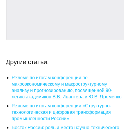
Общие требования
Стандарты оформления
Семинары
Энергетический семинар
Российско-французский семинар
Другие статьи:
ЦДУ
Резюме по итогам конференции по
макроэкономическому и макроструктурному
Отрасли и регионы
анализу и прогнозированию, посвященной 90-
летию академиков В.В. Ивантера и Ю.В. Яременко
Inforum
Резюме по итогам конференции «Структурно-
технологическая и цифровая трансформация
Ученый совет
промышленности России»
Материалы
Восток России: роль и место научно-технического