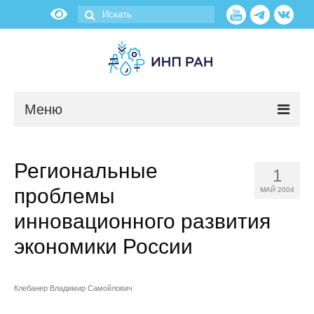
Меню
Новости
Региональные
1
О нас
проблемы
МАЙ 2004
Об институте
инновационного развития
экономики России
Научные подразделения
Администрация
Клебанер Владимир Самойлович