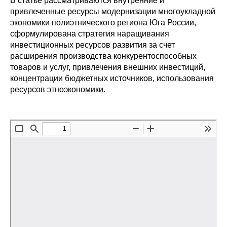
В статье рассматриваются внутренние и
Сотрудники
привлеченные ресурсы модернизации многоукладной
экономики полиэтнического региона Юга России,
Отчетность
сформулирована стратегия наращивания
инвестиционных ресурсов развития за счет
Противодействие коррупции
расширения производства конкурентоспособных
товаров и услуг, привлечения внешних инвестиций,
Материалы для СМИ
концентрации бюджетных источников, использования
ресурсов этноэкономики.
Публикации
Научная жизнь
Издания
Проблемы прогнозирования
О журнале
Номера журналов