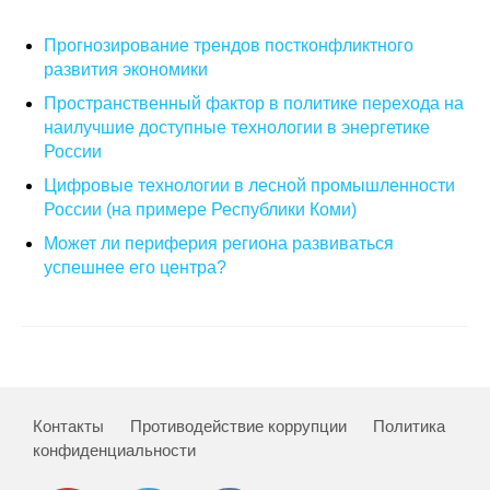
О совете
Прогнозирование трендов постконфликтного
развития экономики
Регулярные прогнозы
Пространственный фактор в политике перехода на
наилучшие доступные технологии в энергетике
Квартальный прогноз
России
Цифровые технологии в лесной промышленности
Краткосрочный прогноз
России (на примере Республики Коми)
Может ли периферия региона развиваться
Оценка индекса промышленного
успешнее его центра?
производства
Российская Система Климатического
Мониторинга
Центр «Климатическая политика и
экономика России»
Контакты
Противодействие коррупции
Политика
конфиденциальности
Образование и карьера