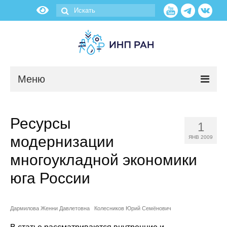
Меню
Новости
Ресурсы
1
О нас
модернизации
ЯНВ 2009
Об институте
многоукладной экономики
юга России
Научные подразделения
Администрация
Дармилова Женни Давлетовна
Колесников Юрий Семёнович