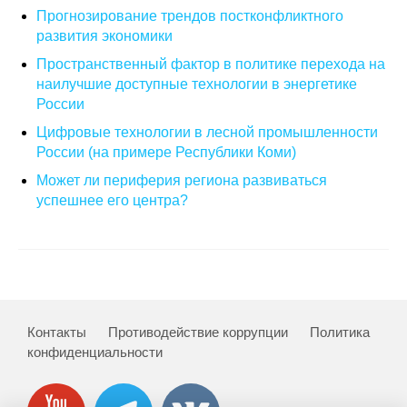
Прогнозирование трендов постконфликтного
О совете
развития экономики
Пространственный фактор в политике перехода на
Регулярные прогнозы
наилучшие доступные технологии в энергетике
России
Квартальный прогноз
Цифровые технологии в лесной промышленности
России (на примере Республики Коми)
Краткосрочный прогноз
Может ли периферия региона развиваться
успешнее его центра?
Оценка индекса промышленного
производства
Российская Система Климатического
Мониторинга
Контакты
Противодействие коррупции
Политика
Центр «Климатическая политика и
конфиденциальности
экономика России»
Образование и карьера