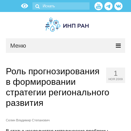
Меню
Новости
Роль прогнозирования
1
О нас
в формировании
НОЯ 2009
Об институте
стратегии регионального
развития
Научные подразделения
Администрация
Селин Владимир Степанович