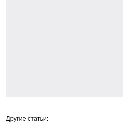
Общие требования
Стандарты оформления
Семинары
Энергетический семинар
Российско-французский семинар
ЦДУ
Отрасли и регионы
Inforum
Ученый совет
Другие статьи:
Материалы