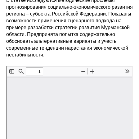
В статье исследуются методические проблемы
Сотрудники
прогнозирования социально-экономического развития
региона – субъекта Российской Федерации. Показаны
Отчетность
возможности применения сценарного подхода на
примере разработки стратегии развития Мурманской
Противодействие коррупции
области. Предпринята попытка содержательно
обосновать альтернативные варианты и учесть
Материалы для СМИ
современные тенденции нарастания экономической
нестабильности.
Публикации
Научная жизнь
Издания
Проблемы прогнозирования
О журнале
Номера журналов