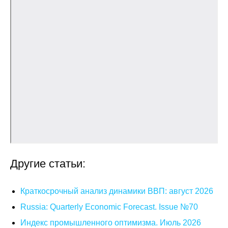
О совете
Регулярные прогнозы
Квартальный прогноз
Краткосрочный прогноз
Оценка индекса промышленного
производства
Российская Система Климатического
Другие статьи:
Мониторинга
Центр «Климатическая политика и
Краткосрочный анализ динамики ВВП: август 2026
экономика России»
Russia: Quarterly Economic Forecast. Issue №70
Индекс промышленного оптимизма. Июль 2026
Образование и карьера