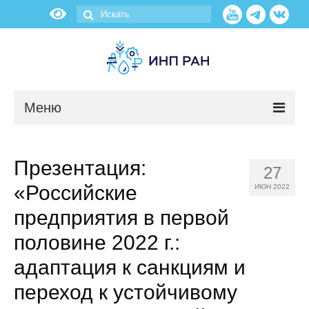
Меню
Новости
Презентация:
27
О нас
«Российские
ИЮН 2022
Об институте
предприятия в первой
половине 2022 г.:
Научные подразделения
адаптация к санкциям и
Администрация
переход к устойчивому