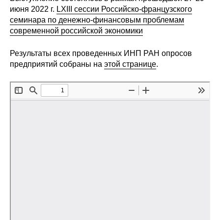
июня 2022 г.
LXIII сессии Российско-французского
Редакционная этика
семинара по денежно-финансовым проблемам
современной российской экономики
Информация для авторов
Результаты всех проведенных ИНП РАН опросов
Общие требования
предприятий собраны на
этой странице
.
Стандарты оформления
Научные труды
О журнале
Выпуски
Редакционная этика
Информация для авторов